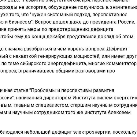
розды не испортил, обсуждение получилось в значительн
хе того, что "нужен системный подход, перспективное
 и бизнесом". Вопрос дошел даже до президента России,
чение принять меры по предотвращению дефицита
чтобы ему до конца декабря представили доклад об этом.
о сначала разобраться в чем корень вопроса. Дефицит
нный с нехваткой генерирующих мощностей, или имеет дру
 по теме сибирского энергодефицита, многие комментато
вопроса, ограничившись общими разговорами про
личная статья "Проблемы и перспективы развития
ссии", написанная директором Института систем энергети
овым, главным специалистом, старшим научным сотрудни
ым и научным сотрудником того же института Алексеем
 наблюдался небольшой дефицит электроэнергии, поскольку