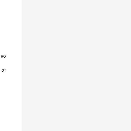
нно
 от