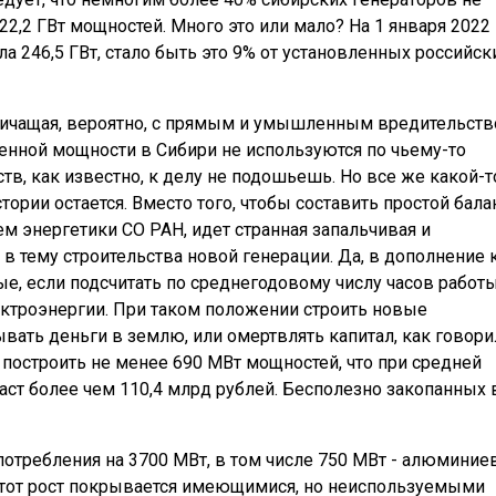
2,2 ГВт мощностей. Много это или мало? На 1 января 2022 
а 246,5 ГВт, стало быть это 9% от установленных российск
раничащая, вероятно, с прямым и умышленным вредительств
вленной мощности в Сибири не используются по чьему-то
тв, как известно, к делу не подошьешь. Но все же какой-т
тории остается. Вместо того, чтобы составить простой бала
ем энергетики СО РАН, идет странная запальчивая и
в тему строительства новой генерации. Да, в дополнение 
е, если подсчитать по среднегодовому числу часов работ
ектроэнергии. При таком положении строить новые
вать деньги в землю, или омертвлять капитал, как говори
 построить не менее 690 МВт мощностей, что при средней
аст более чем 110,4 млрд рублей. Бесполезно закопанных 
 потребления на 3700 МВт, в том числе 750 МВт - алюмини
 этот рост покрывается имеющимися, но неиспользуемыми