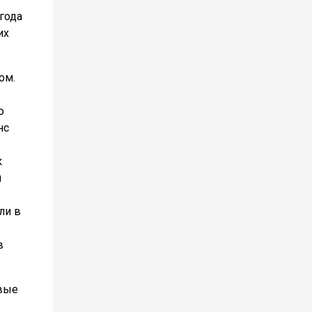
года
их
ом.
о
нс
к
ы
ли в
в
евые