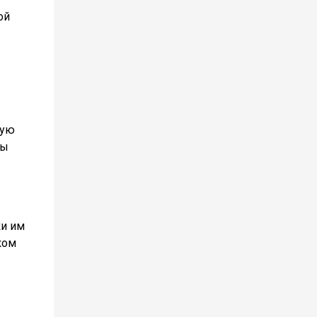
ой
гую
ры
ки им
ком