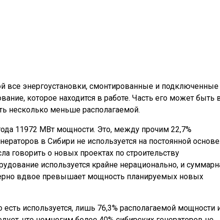
ой все энергоустановки, смонтированные и подключенные
вание, которое находится в работе. Часть его может быть 
ть несколько меньше располагаемой.
года 11972 МВт мощности. Это, между прочим 22,7%
нераторов в Сибири не используется на постоянной основе
сла говорить о новых проектах по строительству
орудование используется крайне нерационально, и суммарн
мерно вдвое превышает мощность планируемых новых
то есть используется, лишь 76,3% располагаемой мощности 
едует, что немногим более 40% сибирских генераторов не