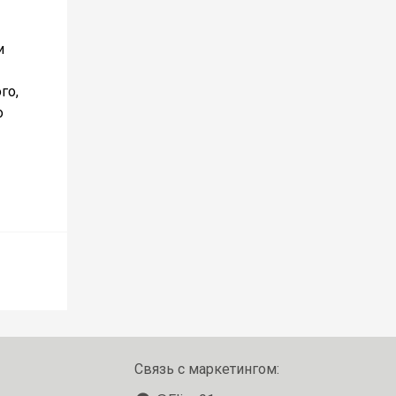
и
го,
о
Связь с маркетингом: