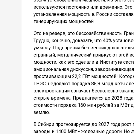
используются постоянно или временно. Это 2
установленная мощность в России составлял
генерирующих мощностей.
Это не резерв, это бесхозяйственность. Г
Трудно, конечно, доказать, что 40% устано
умыслу. Подозрения без веских доказательс
странный, металлический привкус от этой ис
мощности, как это сделали в Институте сист
эмоциональная дискуссия, заворачивающая 
простаивающим 22,2 ГВт мощностей! Которы
ГРЭС, недодают порядка 88,8 млрд квтч эл
электростанции означает бесполезно закапы
старые времена. Предлагается до 2028 года
стоимости порядка 160 млн рублей за МВт д
землю.
В Сибири прогнозируется до 2027 года рост
заводы и 1400 МВт - железные дороги. Но