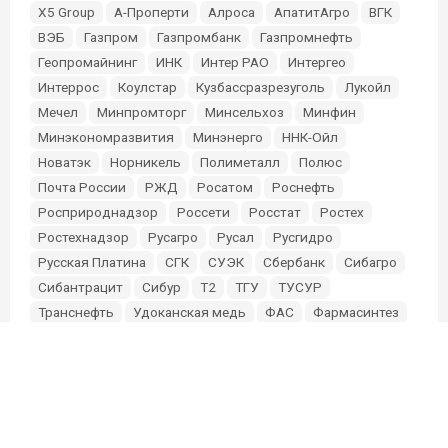
X5 Group
А-Проперти
Алроса
АпатитАгро
ВГК
ВЭБ
Газпром
Газпромбанк
Газпромнефть
Геопромайнинг
ИНК
Интер РАО
Интергео
Интеррос
Коулстар
Кузбассразрезуголь
Лукойл
Мечел
Минпромторг
Минсельхоз
Минфин
Минэкономразвития
Минэнерго
ННК-Ойл
Новатэк
Норникель
Полиметалл
Полюс
Почта России
РЖД
Росатом
Роснефть
Росприроднадзор
Россети
Росстат
Ростех
Ростехнадзор
Русагро
Русал
Русгидро
Русская Платина
СГК
СУЭК
Сбербанк
Сибагро
Сибантрацит
Сибур
Т2
ТГУ
ТУСУР
Транснефть
Удоканская медь
ФАС
Фармасинтез
Фонд Мельниченко
Эльга
Эн+
Южуралзолото