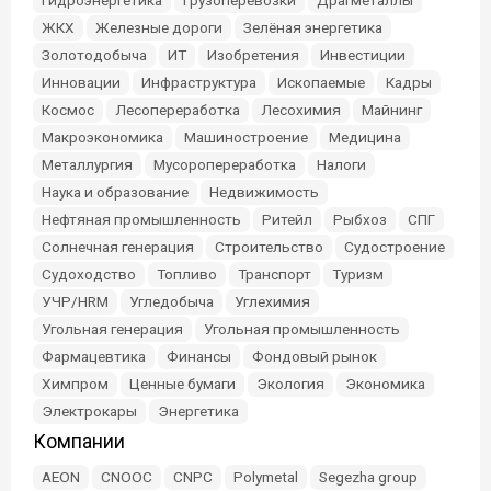
Гидроэнергетика
Грузоперевозки
Драгметаллы
ЖКХ
Железные дороги
Зелёная энергетика
Золотодобыча
ИТ
Изобретения
Инвестиции
Инновации
Инфраструктура
Ископаемые
Кадры
Космос
Лесопереработка
Лесохимия
Майнинг
Макроэкономика
Машиностроение
Медицина
Металлургия
Мусоропереработка
Налоги
Наука и образование
Недвижимость
Нефтяная промышленность
Ритейл
Рыбхоз
СПГ
Солнечная генерация
Строительство
Судостроение
Судоходство
Топливо
Транспорт
Туризм
УЧР/HRM
Угледобыча
Углехимия
Угольная генерация
Угольная промышленность
Фармацевтика
Финансы
Фондовый рынок
Химпром
Ценные бумаги
Экология
Экономика
Электрокары
Энергетика
Компании
AEON
CNOOC
CNPC
Polymetal
Segezha group