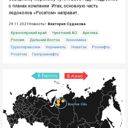
о планах компании Итак, основную часть
ледоколов «Росатом» направит...
29.11.2021
Новость
Виктория Судакова
Красноярский край
Чукотский АО
Арктика
Россия
Дальний Восток
Экономика
Грузоперевозки
Норникель
Новатэк
Роснефть
Росатом
Газпромнефть