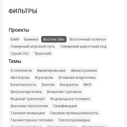
ФИЛЬТРЫ
Проекты
БАМ
Баимка
Восток Ойл
Восточный полигон
Северный морской путь
Северный широтный ход
Сухой Лог
Транссиб
Темы
E-commerce
Авиаперевозки
Авиастроение
Автопром
Агропром
Атомная энергетика
Безопасность
Биотех
Бюджеты
ВИЭ
Ветроэнергетика
Внешняя торговля
Водный транспорт
Водородное топливо
Высокие технологии
Газификация
Газовая генерация
Газовая промышленность
Газомоторное топливо
Геологоразведка