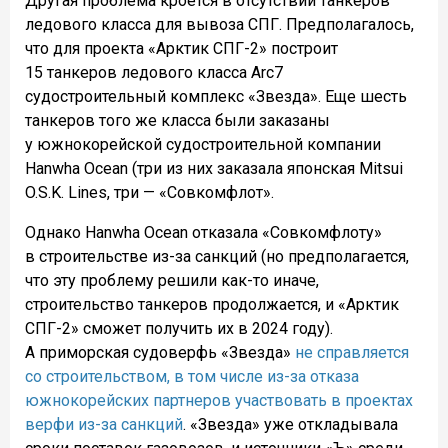
Другая проблема кроется в отсутствии танкеров
ледового класса для вывоза СПГ. Предполагалось,
что для проекта «Арктик СПГ-2» построит
15 танкеров ледового класса Arc7
судостроительный комплекс «Звезда». Еще шесть
танкеров того же класса были заказаны
у южнокорейской судостроительной компании
Hanwha Ocean (три из них заказала японская Mitsui
O.S.K. Lines, три — «Совкомфлот».
Однако Hanwha Ocean отказала «Совкомфлоту»
в строительстве из-за санкций (но предполагается,
что эту проблему решили как-то иначе,
строительство танкеров продолжается, и «Арктик
СПГ-2» сможет получить их в 2024 году).
А приморская судоверфь «Звезда»
не справляется
со строительством, в том числе из-за отказа
южнокорейских партнеров участвовать в проектах
верфи из-за санкций
. «Звезда» уже откладывала