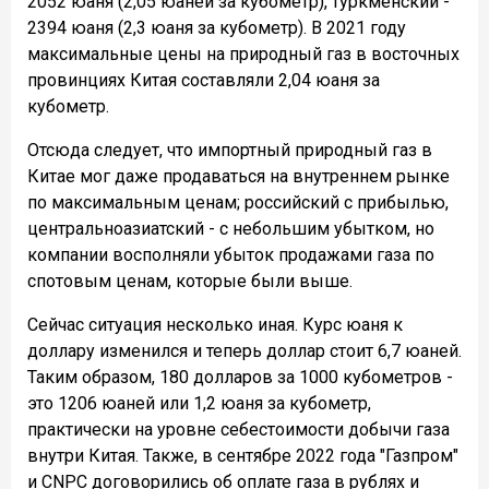
2052 юаня (2,05 юаней за кубометр), туркменский -
2394 юаня (2,3 юаня за кубометр). В 2021 году
максимальные цены на природный газ в восточных
провинциях Китая составляли 2,04 юаня за
кубометр.
Отсюда следует, что импортный природный газ в
Китае мог даже продаваться на внутреннем рынке
по максимальным ценам; российский с прибылью,
центральноазиатский - с небольшим убытком, но
компании восполняли убыток продажами газа по
спотовым ценам, которые были выше.
Сейчас ситуация несколько иная. Курс юаня к
доллару изменился и теперь доллар стоит 6,7 юаней.
Таким образом, 180 долларов за 1000 кубометров -
это 1206 юаней или 1,2 юаня за кубометр,
практически на уровне себестоимости добычи газа
внутри Китая. Также, в сентябре 2022 года "Газпром"
и CNPC договорились об оплате газа в рублях и