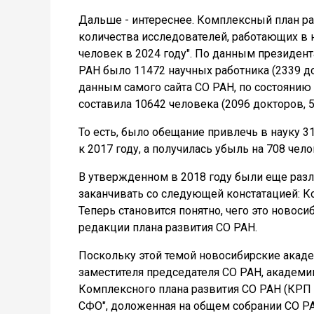
Дальше - интереснее. Комплексный план р
количества исследователей, работающих в н
человек в 2024 году". По данным президент
РАН было 11472 научных работника (2339 до
данным самого сайта СО РАН, по состоянию 
составила 10642 человека (2096 докторов, 5
То есть, было обещание привлечь в науку 3
к 2017 году, а получилась убыль на 708 чело
В утвержденном в 2018 году были еще разли
заканчивать со следующей констатацией: К
Теперь становится понятно, чего это новос
редакции плана развития СО РАН.
Поскольку этой темой новосибирские академ
заместителя председателя СО РАН, академи
Комплексного плана развития СО РАН (КРП 
СФО", доложенная на общем собрании СО РА