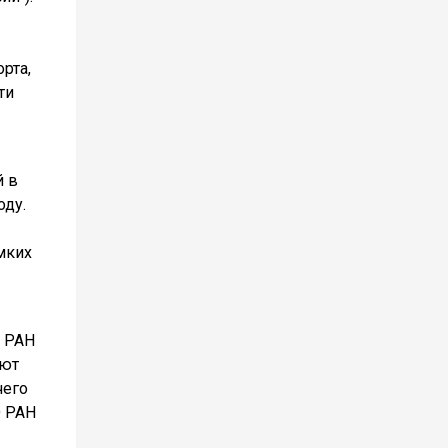
рта,
ти
й в
оду.
мких
О РАН
ают
чего
О РАН