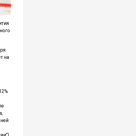
ития
еного
бря
т на
 12%
ле
а,
 ней
ии").