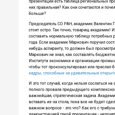
презентации есть таблица региональных про
них правильная? Как они сочетаются и поч
больше?
Председатель СО РАН, академик Валентин П
стоит остро. Так точно, товарищ академик! 
составить нормальную таблицу потребных 
года. Если академик Маркович поручил сос
нибудь аспиранту, то должен был просмотре
Маркович не знал, как составлять бюджетн
Института экономики и организации промы
чтобы тот проконсультировал или прислал 
кадры, способные на удивительные открыт
И это тот случай, когда нельзя сослаться на
полного провала предыдущего комплексного 
важнейшая, стратегическая задача. Академи
вставать из-за стола, пока все не будет сд
важном вопросе - это что? Как его с трибу
демонстрацией такой презентации - непонят