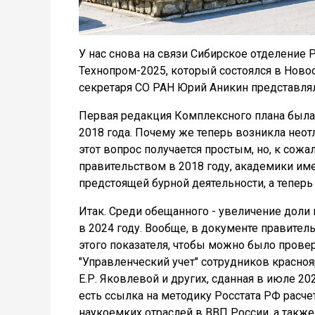
У нас снова на связи Сибирское отделение
Технопром-2025, который состоялся в Новос
секретаря СО РАН Юрий Аникин представля
Первая редакция Комплексного плана была
2018 года. Почему же теперь возникла нео
этот вопрос получается простым, но, к сож
правительством в 2018 году, академики им
предстоящей бурной деятельности, а теперь
Итак. Среди обещанного - увеличение доли
в 2024 году. Вообще, в документе правител
этого показателя, чтобы можно было провер
"Управленческий учет" сотрудников красноя
Е.Р. Яковлевой и других, сданная в июле 20
есть ссылка на методику Росстата РФ расч
наукоемких отраслей в ВВП России, а также