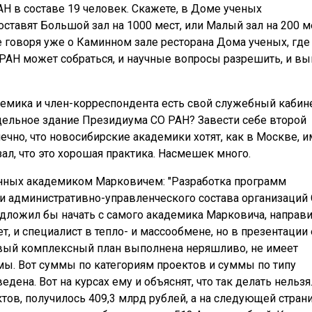
Н в составе 19 человек. Скажете, в Доме ученых
тавят Большой зал на 1000 мест, или Малый зал на 200 м
е говоря уже о Каминном зале ресторана Дома ученых, где
РАН может собраться, и научные вопросы разрешить, и вы
адемика и член-корреспондента есть свой служебный кабине
дельное здание Президиума СО РАН? Завести себе второй
ечно, что новосибирские академики хотят, как в Москве, и
ал, что это хорошая практика. Насмешек много.
нных академиком Марковичем: "Разработка программ
 административно-управленческого состава организаций
редложил бы начать с самого академика Марковича, направ
ет, и специалист в тепло- и массообмене, но в презентации 
овый комплексный план выполнена неряшливо, не имеет
мы. Вот суммы по категориям проектов и суммы по типу
дена. Вот на курсах ему и объяснят, что так делать нельзя
тов, получилось 409,3 млрд рублей, а на следующей стран