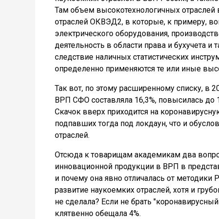
Там объем высокотехнологичных отраслей в
отраслей ОКВЭД2, в которые, к примеру, в
электрического оборудования, производство
деятельность в области права и бухучета и 
следствие наличных статистических инструм
определенно применяются те или иные выс
Так вот, по этому расширенному списку, в 
ВРП СФО составляла 16,3%, повысилась до 18
Скачок вверх приходится на коронавирусну
подпавших тогда под локдаун, что и обус
отраслей.
Отсюда к товарищам академикам два вопрос
инновационной продукции в ВРП в предста
и почему она явно отличалась от методики 
развитие наукоемких отраслей, хотя и грубов
не сделала? Если не брать "коронавирусный с
клятвенно обещала 4%.