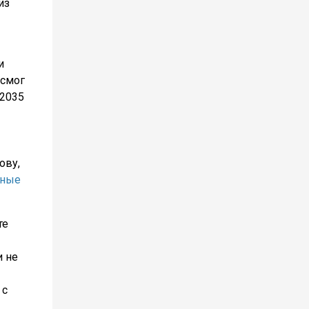
из
и
 смог
 2035
ову,
чные
те
и не
 с