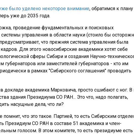
уже было уделено некоторое внимание
, обратимся к плану
ерь уже до 2035 года.
держка, проведение фундаментальных и поисковых
истемы управления в области науки (стоило бы осторожн
предусматривает, что прежняя система управления была
кадров. Для этого новосибирские академики хотят себе
нологической сферы Сибири и создания Научно-техническо
ем губернаторов или заместителей губернаторов - кто им
ериодически в рамках "Сибирского соглашения" проводить
 докладе академика Марковича, просто сшибают с ног. В 
тва здания Президиума СО РАН... Это что, надо полагать,
ить насущные дела, что ли?
е помнит, что это такое. Партией, то есть Сибирским отдел
ть Президиум СО РАН в составе 51 академика и член-
льным голосом. В этом комитете, то есть президиуме есть