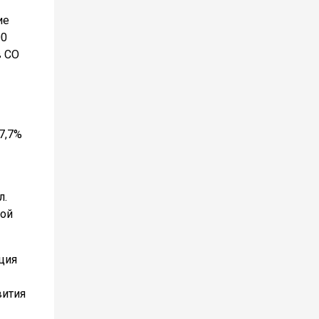
ие
00
в СО
7,7%
л.
рой
ция
вития