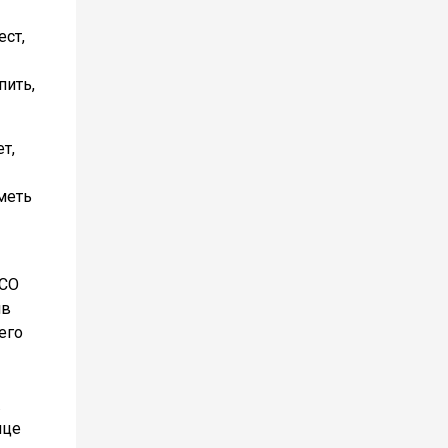
ест,
пить,
т,
меть
 СО
ив
его
.
ице