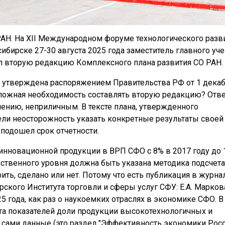
 РАН. На XII Международном форуме технологического разв
ибирске 27-30 августа 2025 года заместитель главного уч
л вторую редакцию Комплексного плана развития СО РАН.
 утверждена распоряжением Правительства РФ от 1 дека
тложная необходимость составлять вторую редакцию? Отве
алению, неприличным. В тексте плана, утвержденного
ели неосторожность указать конкретные результаты своей
 подошел срок отчетности.
 инновационной продукции в ВРП СФО с 8% в 2017 году до
ьственного уровня должна быть указана методика подсчета
ить, сделано или нет. Потому что есть публикация в журна
рского Института торговли и сферы услуг СФУ: Е.А. Марков
25 года, как раз о наукоемких отраслях в экономике СФО. В
ета показателей доли продукции высокотехнологичных и
 сами данные (это раздел "Эффективность экономики Росс