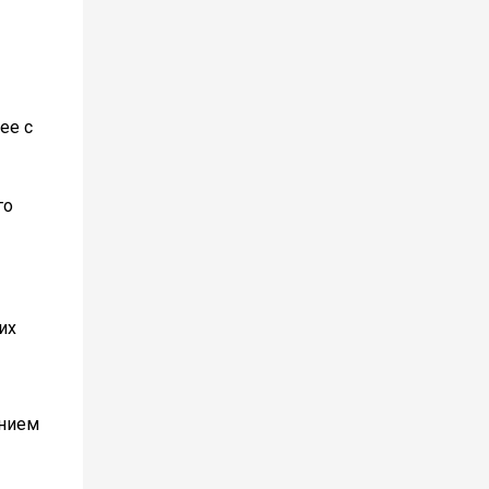
ее с
го
их
ением