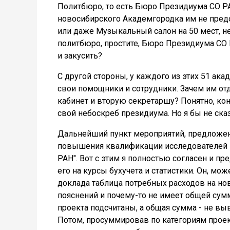
Политбюро, то есть Бюро Президиума СО РА
новосибирского Академгородка им не предос
или даже Музыкальный салон на 50 мест, н
политбюро, простите, Бюро Президиума СО 
и закусить?
С другой стороны, у каждого из этих 51 ак
свои помощники и сотрудники. Зачем им от
кабинет и вторую секретаршу? Понятно, кон
свой небоскреб президиума. Но я бы не сказ
Дальнейший пункт мероприятий, предложе
повышения квалификации исследователей и
РАН". Вот с этим я полностью согласен и п
его на курсы бухучета и статистики. Он, мож
доклада таблица потребных расходов на н
пояснений и почему-то не имеет общей сум
проекта подсчитаны, а общая сумма - не выве
Потом, просуммировав по категориям проек