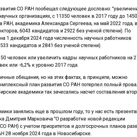
азвития СО РАН пообещал следующее дословно: "увеличен
аучных организациях, с 11350 человек в 2017 году до 145
а РАН, академика Александра Сергеева, на май 2022 года, 
кторов, 6043 кандидатов и 2922 без ученой степени). По
на 1 декабря 2024 года численность научных работников
533 кандидатов и 2841 без ученой степени).
150 человек или увеличить кадры научных работников на 2
век или -6,2% к уровню 2017 года.
чные обещания, но на этих фактах, в принципе, можно
омплексный план развития СО РАН потерпел полный прова
ибирские академики так зачесались насчет составления вто
ики занялись еще в прошлом году, то у нас есть презента
ка Дмитрия Марковича "О разработке новой редакции
СО РАН) с учетом приоритетов и долгосрочных планов раз
Н 28 ноября 2024 года в Новосибирске.