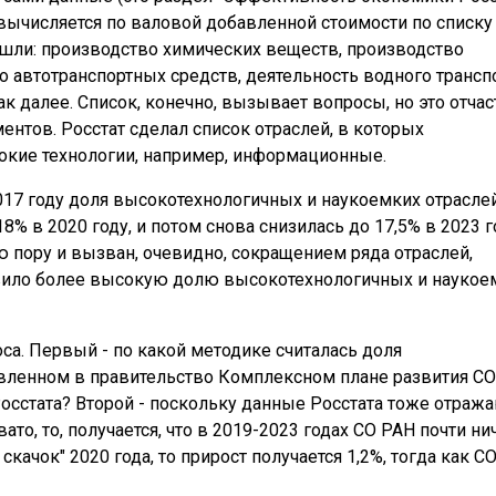
ычисляется по валовой добавленной стоимости по списку
ошли: производство химических веществ, производство
 автотранспортных средств, деятельность водного транспо
так далее. Список, конечно, вызывает вопросы, но это отчас
ентов. Росстат сделал список отраслей, в которых
окие технологии, например, информационные.
2017 году доля высокотехнологичных и наукоемких отрасле
% в 2020 году, и потом снова снизилась до 17,5% в 2023 г
ю пору и вызван, очевидно, сокращением ряда отраслей,
ловило более высокую долю высокотехнологичных и наукое
а. Первый - по какой методике считалась доля
вленном в правительство Комплексном плане развития С
Росстата? Второй - поскольку данные Росстата тоже отраж
ато, то, получается, что в 2019-2023 годах СО РАН почти ни
качок" 2020 года, то прирост получается 1,2%, тогда как С