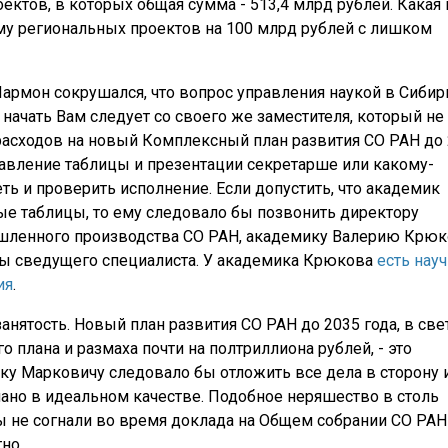
ектов, в которых общая сумма - 513,4 млрд рублей. Какая 
ему региональных проектов на 100 млрд рублей с лишком
армон сокрушался, что вопрос управления наукой в Сибир
И начать Вам следует со своего же заместителя, который не
расходов на новый Комплексный план развития СО РАН до
тавление таблицы и презентации секретарше или какому-
ть и проверить исполнение. Если допустить, что академик
ые таблицы, то ему следовало бы позвонить директору
шленного производства СО РАН, академику Валерию Крюк
бы сведущего специалиста. У академика Крюкова
есть нау
ия
.
 занятость. Новый план развития СО РАН до 2035 года, в све
плана и размаха почти на полтриллиона рублей, - это
ку Марковичу следовало бы отложить все дела в сторону 
елано в идеальном качестве. Подобное неряшество в столь
ны не согнали во время доклада на Общем собрании СО РАН
но.