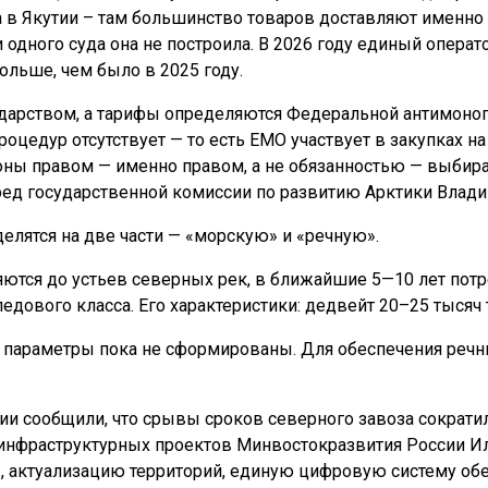
 в Якутии – там большинство товаров доставляют именно 
 одного суда она не построила. В 2026 году единый операт
ольше, чем было в 2025 году.
ударством, а тарифы определяются Федеральной антимоноп
цедур отсутствует — то есть ЕМО участвует в закупках на
оны правом — именно правом, а не обязанностью — выбира
ред государственной комиссии по развитию Арктики Влад
елятся на две части — «морскую» и «речную».
тся до устьев северных рек, в ближайшие 5—10 лет потре
ового класса. Его характеристики: дедвейт 20–25 тысяч т
 параметры пока не сформированы. Для обеспечения речн
и сообщили, что срывы сроков северного завоза сократили
 инфраструктурных проектов Минвостокразвития России Ил
, актуализацию территорий, единую цифровую систему об