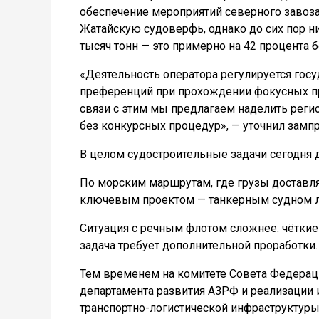
обеспечение мероприятий северного завоза
Жатайскую судоверфь, однако до сих пор ни
тысяч тонн — это примерно на 42 процента б
«Деятельность оператора регулируется гос
преференций при прохождении фокусных про
связи с этим мы предлагаем наделить реги
без конкурсных процедур», — уточнил замп
В целом судостроительные задачи сегодня д
По морским маршрутам, где грузы доставляю
ключевым проектом — танкерным судном лед
Ситуация с речным флотом сложнее: чёткие
задача требует дополнительной проработки.
Тем временем на комитете Совета Федераци
департамента развития АЗРФ и реализации
транспортно-логистической инфраструктуры