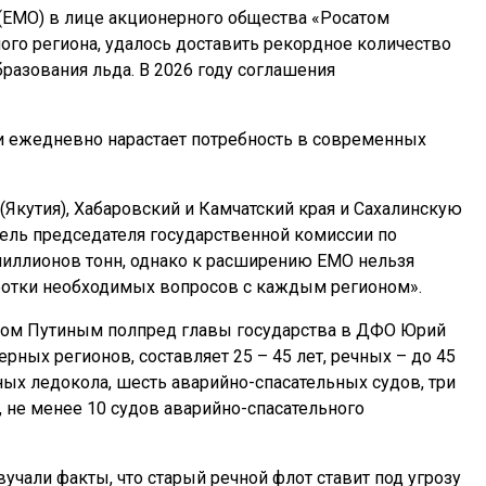
 (ЕМО) в лице акционерного общества «Росатом
ого региона, удалось доставить рекордное количество
бразования льда. В 2026 году соглашения
ки ежедневно нарастает потребность в современных
(Якутия), Хабаровский и Камчатский края и Сахалинскую
тель председателя государственной комиссии по
миллионов тонн, однако к расширению ЕМО нельзя
аботки необходимых вопросов с каждым регионом».
иром Путиным полпред главы государства в ДФО Юрий
ных регионов, составляет 25 – 45 лет, речных – до 45
ных ледокола, шесть аварийно-спасательных судов, три
, не менее 10 судов аварийно-спасательного
учали факты, что старый речной флот ставит под угрозу