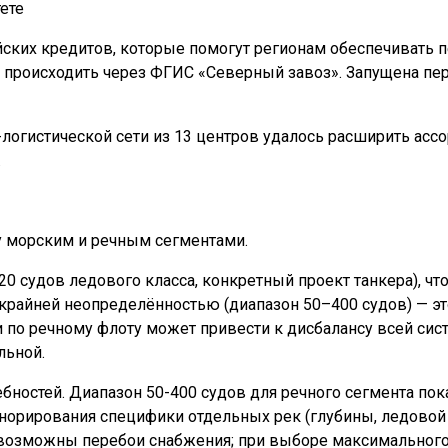
ете
ских кредитов, которые помогут регионам обеспечивать п
т происходить через ФГИС «Северный завоз». Запущена пер
о-логистической сети из 13 центров удалось расширить асс
.
 морским и речным сегментами.
0 судов ледового класса, конкретный проект танкера), чт
я крайней неопределённостью (диапазон 50–400 судов) — э
ии по речному флоту может привести к дисбалансу всей си
льной.
бностей. Диапазон 50-400 судов для речного сегмента пок
норирования специфики отдельных рек (глубины, ледовой 
возможны перебои снабжения; при выборе максимального (