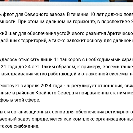
флот для Северного завоза. В течение 10 лет должно поя
ости. При этом на дальнем на горизонте, в перспективе 2
ский шаг для обеспечения устойчивого развития Арктическ
алённых территорий, а также заложит основу для дальней
 удалось отыскать лишь 11 танкеров с необходимыми харак
т 21 года до 34 лет. Таким образом, к примеру, восемь та
ля выстраивания четко работающей и отлаженной системы н
ствует с апреля 2024 года. Он регулирует отношения, свя
ные в районах Крайнего Севера и приравненных к ним ме
фов в этой сфере.
вых и организационных основ для обеспечения регулярного
ерный завоз определяется как комплекс организационных,
такое снабжение.