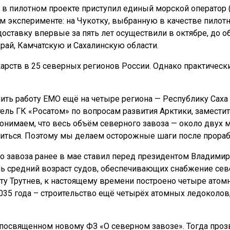
м в пилотном проекте приступил единый морской оператор
м эксперименте: на Чукотку, выбранную в качестве пилотн
доставку впервые за пять лет осуществили в октябре, до о
рай, Камчатскую и Сахалинскую области.
карств в 25 северных регионов России. Однако практичес
ть работу ЕМО ещё на четыре региона — Республику Саха 
тель ГК «Росатом» по вопросам развития Арктики, замести
нимаем, что весь объём северного завоза — около двух 
опиться. Поэтому мы делаем осторожные шаги после прор
о завоза ранее в мае ставил перед президентом Владим
нь средний возраст судов, обеспечивающих снабжение север
ту Трутнев, к настоящему времени построено четыре атом
2035 года – строительство ещё четырёх атомных ледоколов
 посвященном новому ФЗ «О северном завозе». Тогда прозв