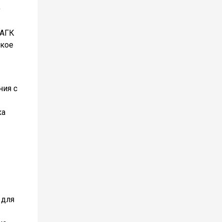
О
 АГК
ское
ния с
ка
 для