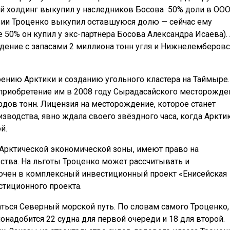
ый холдинг выкупил у наследников Босова 50% доли в ОО
твии Троценко выкупил оставшуюся долю — сейчас ему
 50% он купил у экс-партнера Босова Александра Исаева).
ение с запасами 2 миллиона тонн угля и Нижнелемберов
ению Арктики и созданию угольного кластера на Таймыре.
 приобретение им в 2008 году Сырадасайского месторожде
рдов тонн. Лицензия на месторождение, которое станет
изводства, явно ждала своего звёздного часа, когда Аркти
й.
 Арктической экономической зоны, имеют право на
тва. На льготы Троценко может рассчитывать и
лючен в комплексный инвестиционный проект «Енисейская
стиционного проекта.
аться Северный морской путь. По словам самого Троценко,
надобится 22 судна для первой очереди и 18 для второй.