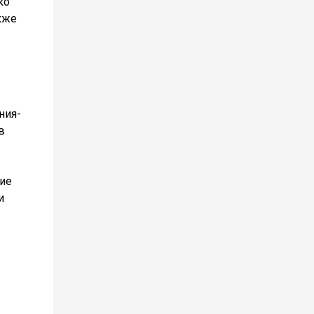
ко
кже
ния-
в
шие
и