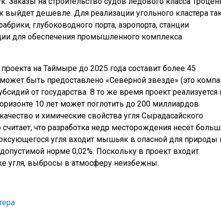
ук. Заказы на строительство судов ледового класса Троцен
ак выйдет дешевле. Для реализации угольного кластера та
абрики, глубоководного порта, аэропорта, станции
нции для обеспечения промышленного комплекса
проекта на Таймыре до 2025 года составит более 45
может быть предоставлено «Северной звезде» (это компа
бсидий от государства. В то же время проект реализуется 
горизонте 10 лет может поглотить до 200 миллиардов
качество и химические свойства угля Сырадасайского
считает, что разработка недр месторождения несёт боль
 коксующегося угля входит мышьяк в опасной для природы 
 допустимой норме 0,02%. Поскольку в проект входит
ке угля, выбросы в атмосферу неизбежны.
тера