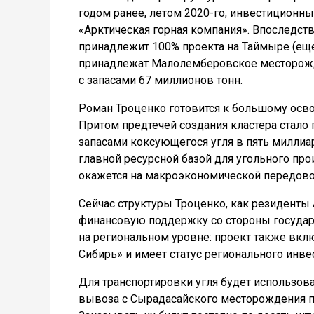
г
одом ранее, летом 2020-го, инвестиционн
«Арктическая горная компания». Впоследс
принадлежит 100% проекта на Таймыре (еще
принадлежат Малолемберовское месторожд
с запасами 67 миллионов тонн.
Роман Троценко готовится к большому осво
Притом предтечей создания кластера стало
запасами коксующегося угля в пять миллиа
главной ресурсной базой для угольного про
окажется на макроэкономической передово
Сейчас структуры Троценко, как резиденты
финансовую поддержку со стороны государс
на региональном уровне: проект также вк
Сибирь» и имеет статус регионального инве
Для транспортировки угля будет использов
вывоза с Сырадасайского месторождения по