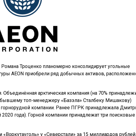
 Романа Троценко планомерно консолидирует угольные
уктуры AEON приобрели ряд добычных активов, расположен
ря. Объединённая арктическая компания (на 70% принадлеж
— бывшему топ-менеджеру «Базэла» Сталбеку Мишакову)
й горнорудной компании. Ранее ПГРК принадлежала Дмит
й 2020 года). Горной компании принадлежат три поисковые
 «Воркутауголь» у «Северстали» за 15 миллиардов рублей.