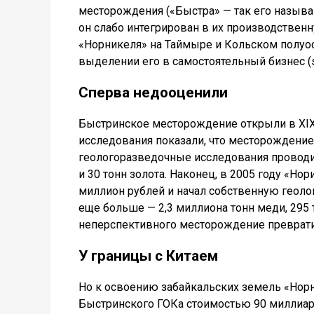
месторождения («Быстра» — так его называ
он слабо интегрирован в их производствен
«Норникеля» на Таймыре и Кольском полуо
выделении его в самостоятельный бизнес (sp
Сперва недооценили
Быстринское месторождение открыли в XIX 
исследования показали, что месторождение
геологоразведочные исследования проводил
и 30 тонн золота. Наконец, в 2005 году «Н
миллион рублей и начал собственную геолог
еще больше — 2,3 миллиона тонн меди, 295 т
неперспективного месторождение преврат
У границы с Китаем
Но к освоению забайкальских земель «Норни
Быстринского ГОКа стоимостью 90 миллиар