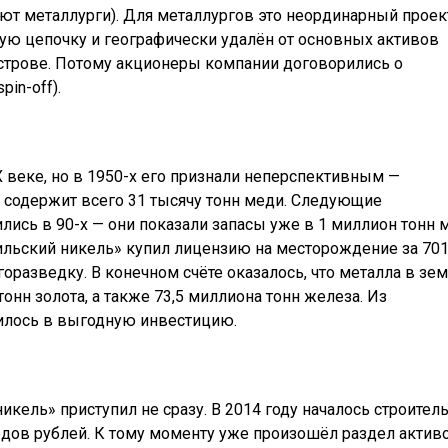
ют металлурги). Для металлургов это неординарный проек
ную цепочку и географически удалён от основных активов
строве. Потому акционеры компании договорились о
in-off).
веке, но в 1950-х его признали неперспективным —
 содержит всего 31 тысячу тонн меди. Следующие
ись в 90-х — они показали запасы уже в 1 миллион тонн 
орильский никель» купил лицензию на месторождение за 70
оразведку. В конечном счёте оказалось, что металла в зе
онн золота, а также 73,5 миллиона тонн железа. Из
илось в выгодную инвестицию.
кель» приступил не сразу. В 2014 году началось строител
дов рублей. К тому моменту уже произошёл раздел активо