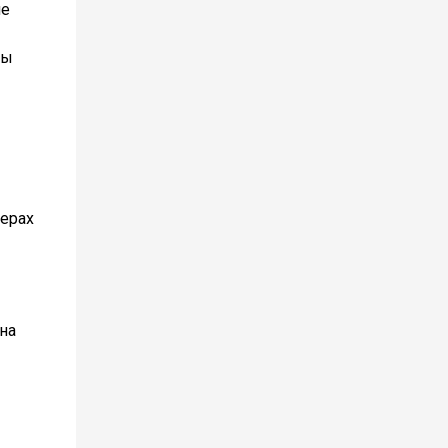
ие
ты
ьерах
на