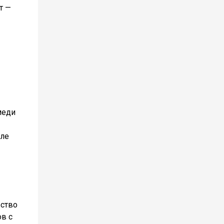
т —
меди
1
мле
ьство
в с