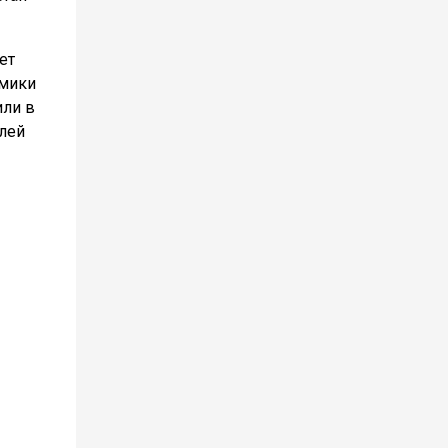
ет
омики
или в
алей