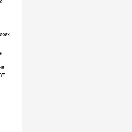
по
е
слоях
е
О
ия
гут