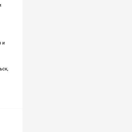
и
 и
ьск,