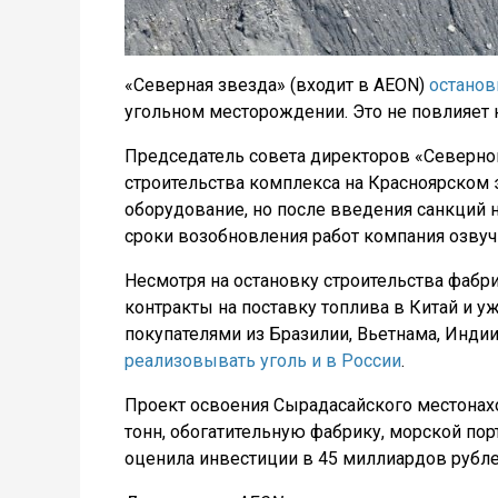
«Северная звезда» (входит в AEON)
останов
угольном месторождении. Это не повлияет н
Председатель совета директоров «Северно
строительства комплекса на Красноярском
оборудование, но после введения санкций 
сроки возобновления работ компания озвучи
Несмотря на остановку строительства фабр
контракты на поставку топлива в Китай и у
покупателями из Бразилии, Вьетнама, Инди
реализовывать уголь и в России
.
Проект освоения Сырадасайского местона
тонн, обогатительную фабрику, морской пор
оценила инвестиции в 45 миллиардов рубле