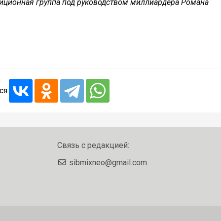
иционная группа под руководством миллиардера Романа
ся:
Связь с редакцией:
sibmixneo@gmail.com