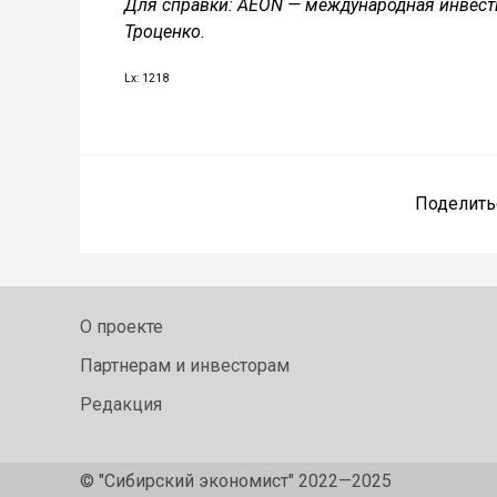
Для справки: AEON — международная инвест
Троценко.
Lx: 1218
Поделить
О проекте
Партнерам и инвесторам
Редакция
© "Сибирский экономист" 2022—2025