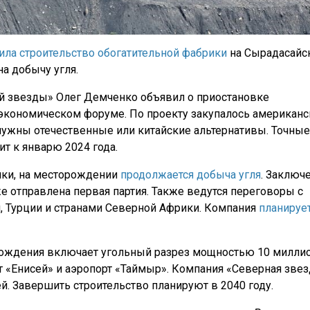
ила строительство обогатительной фабрики
на Сырадасайс
а добычу угля.
й звезды» Олег Демченко объявил о приостановке
 экономическом форуме. По проекту закупалось американс
нужны отечественные или китайские альтернативы. Точные
т к январю 2024 года.
ики, на месторождении
продолжается добыча угля
. Заключ
же отправлена первая партия. Также ведутся переговоры с
и, Турции и странами Северной Африки. Компания
планируе
хождения включает угольный разрез мощностью 10 милли
т «Енисей» и аэропорт «Таймыр». Компания «Северная звез
й. Завершить строительство планируют в 2040 году.