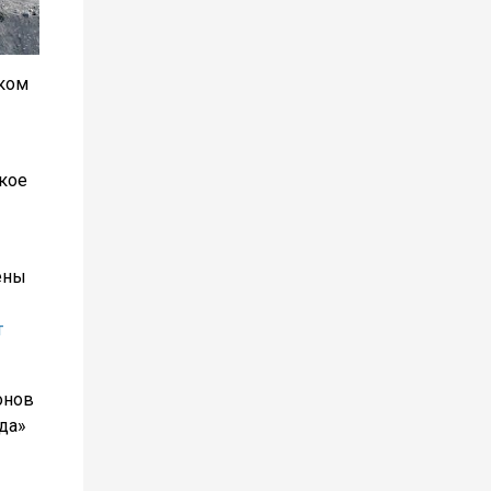
ком
кое
ены
т
онов
да»