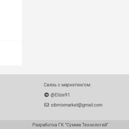
Связь с маркетингом:
@Elize91
sibmixmarket@gmail.com
Разработка
ГК "Сумма Технологий"