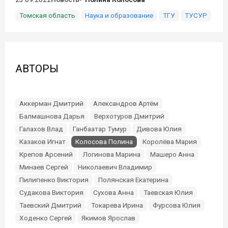
Томская область
Наука и образование
ТГУ
ТУСУР
АВТОРЫ
Аккерман Дмитрий
Александров Артём
Балмашнова Дарья
Верхотуров Дмитрий
Галахов Влад
Ганбаатар Тумур
Дивова Юлия
Казаков Игнат
Колосова Полина
Королёва Мария
Крепов Арсений
Логинова Марина
Машеро Анна
Минаев Сергей
Николаевич Владимир
Пилипенко Виктория
Полянская Екатерина
Судакова Виктория
Сухова Анна
Таевская Юлия
Таевский Дмитрий
Токарева Ирина
Фурсова Юлия
Ходенко Сергей
Якимов Ярослав