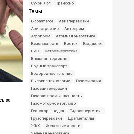
Сухой Лог
Транссиб
Темы
E-commerce
Авиаперевозки
Авиастроение
Автопром
Агропром
Атомная энергетика
Безопасность
Биотех
Бюджеты
ВИЭ
Ветроэнергетика
Внешняя торговля
Водный транспорт
Водородное топливо
Высокие технологии
Газификация
Газовая генерация
Газовая промышленность
сь за
Газомоторное топливо
Геологоразведка
Гидроэнергетика
Грузоперевозки
Драгметаллы
ЖКХ
Железные дороги
Зелёная энергетика