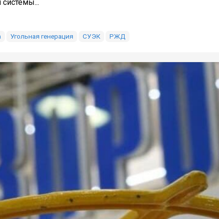
системы...
а
Угольная генерация
СУЭК
РЖД