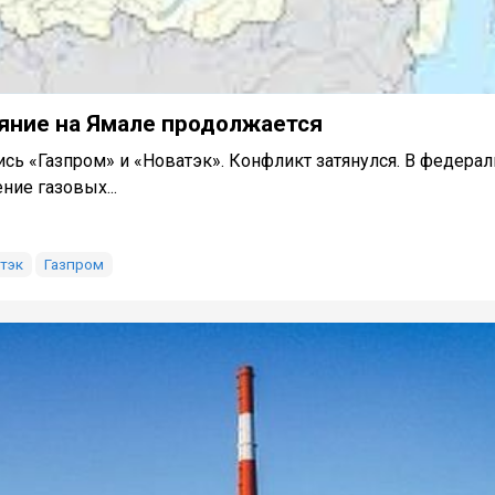
ояние на Ямале продолжается
сь «Газпром» и «Новатэк». Конфликт затянулся. В федера
ние газовых...
тэк
Газпром