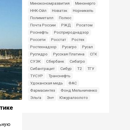
Минэкономразвития
Минэнерго
ННК-Ойл
Новатэк
Норникель
Полиметалл
Полюс
Почта России
РЖД
Росатом
Роснефть
Росприроднадзор
Россети
Росстат
Ростех
Ростехнадзор
Русагро
Русал
Русгидро
Русская Платина
СГК
СУЭК
Сбербанк
Сибагро
Сибантрацит
Сибур
Т2
ТГУ
ТУСУР
Транснефть
Удоканская медь
ФАС
Фармасинтез
Фонд Мельниченко
Эльга
Эн+
Южуралзолото
етике
льную