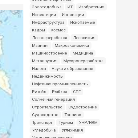
Золотодобыча
ИТ
Изобретения
Инвестиции
Инновации
Инфраструктура
Ископаемые
Кадры
Космос
Лесопереработка
Лесохимия
Майнинг
Макроэкономика
Машиностроение
Медицина
Металлургия
Мусоропереработка
Налоги
Наука и образование
Недвижимость
Нефтяная промышленность
Ритейл
Рыбхоз
СПГ
Солнечная генерация
Строительство
Судостроение
Судоходство
Топливо
Транспорт
Туризм
УЧР/HRM
Угледобыча
Углехимия
Угольная генерация