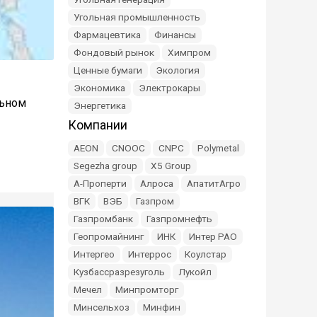
Угольная промышленность
Фармацевтика
Финансы
Фондовый рынок
Химпром
Ценные бумаги
Экология
Экономика
Электрокары
льном
Энергетика
Компании
AEON
CNOOC
CNPC
Polymetal
Segezha group
X5 Group
А-Проперти
Алроса
АпатитАгро
ВГК
ВЭБ
Газпром
Газпромбанк
Газпромнефть
Геопромайнинг
ИНК
Интер РАО
Интергео
Интеррос
Коулстар
Кузбассразрезуголь
Лукойл
Мечел
Минпромторг
Минсельхоз
Минфин