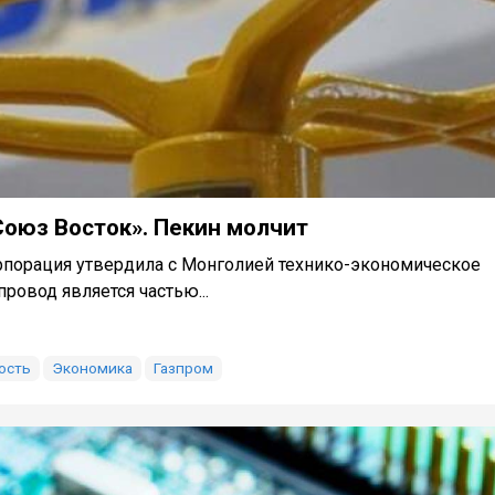
Союз Восток». Пекин молчит
рпорация утвердила с Монголией технико-экономическое
ровод является частью...
ость
Экономика
Газпром