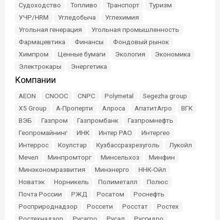
Судоходство
Топливо
Транспорт
Туризм
УЧР/HRM
Угледобыча
Углехимия
Угольная генерация
Угольная промышленность
Фармацевтика
Финансы
Фондовый рынок
Химпром
Ценные бумаги
Экология
Экономика
Электрокары
Энергетика
Компании
AEON
CNOOC
CNPC
Polymetal
Segezha group
X5 Group
А-Проперти
Алроса
АпатитАгро
ВГК
ВЭБ
Газпром
Газпромбанк
Газпромнефть
Геопромайнинг
ИНК
Интер РАО
Интергео
Интеррос
Коулстар
Кузбассразрезуголь
Лукойл
Мечел
Минпромторг
Минсельхоз
Минфин
Минэкономразвития
Минэнерго
ННК-Ойл
Новатэк
Норникель
Полиметалл
Полюс
Почта России
РЖД
Росатом
Роснефть
Росприроднадзор
Россети
Росстат
Ростех
Ростехнадзор
Русагро
Русал
Русгидро