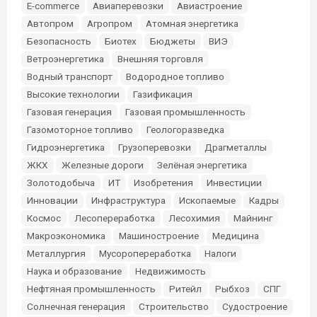
E-commerce
Авиаперевозки
Авиастроение
Автопром
Агропром
Атомная энергетика
Безопасность
Биотех
Бюджеты
ВИЭ
Ветроэнергетика
Внешняя торговля
Водный транспорт
Водородное топливо
Высокие технологии
Газификация
Газовая генерация
Газовая промышленность
Газомоторное топливо
Геологоразведка
Гидроэнергетика
Грузоперевозки
Драгметаллы
ЖКХ
Железные дороги
Зелёная энергетика
Золотодобыча
ИТ
Изобретения
Инвестиции
Инновации
Инфраструктура
Ископаемые
Кадры
Космос
Лесопереработка
Лесохимия
Майнинг
Макроэкономика
Машиностроение
Медицина
Металлургия
Мусоропереработка
Налоги
Наука и образование
Недвижимость
Нефтяная промышленность
Ритейл
Рыбхоз
СПГ
Солнечная генерация
Строительство
Судостроение