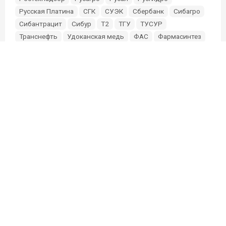
Русская Платина
СГК
СУЭК
Сбербанк
Сибагро
Сибантрацит
Сибур
Т2
ТГУ
ТУСУР
Транснефть
Удоканская медь
ФАС
Фармасинтез
Фонд Мельниченко
Эльга
Эн+
Южуралзолото
О проекте
Партнерам и инвесторам
Редакция
Связь с редакцией:
sibmixneo@gmail.com
Связь с маркетингом:
@Elize91