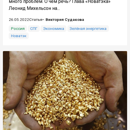
много проблем. О чем речь? Глава «Новатэка»
Леонид Михельсон на...
26.05.2022
Статья
Виктория Судакова
Россия
СПГ
Экономика
Зелёная энергетика
Новатэк