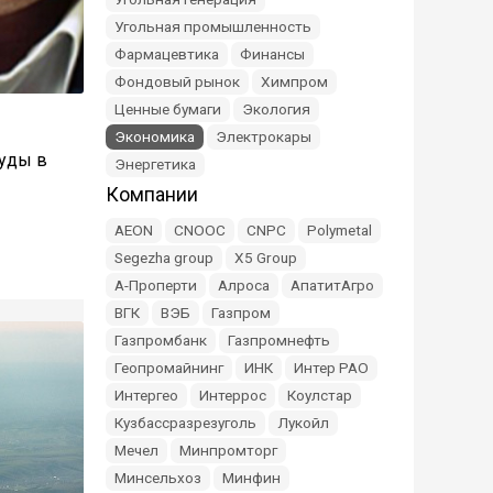
Угольная промышленность
Фармацевтика
Финансы
Фондовый рынок
Химпром
Ценные бумаги
Экология
Экономика
Электрокары
руды в
Энергетика
Компании
AEON
CNOOC
CNPC
Polymetal
Segezha group
X5 Group
А-Проперти
Алроса
АпатитАгро
ВГК
ВЭБ
Газпром
Газпромбанк
Газпромнефть
Геопромайнинг
ИНК
Интер РАО
Интергео
Интеррос
Коулстар
Кузбассразрезуголь
Лукойл
Мечел
Минпромторг
Минсельхоз
Минфин