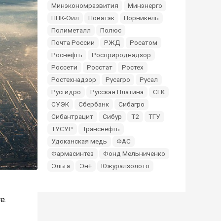
Минэкономразвития
Минэнерго
ННК-Ойл
Новатэк
Норникель
Полиметалл
Полюс
Почта России
РЖД
Росатом
Роснефть
Росприроднадзор
Россети
Росстат
Ростех
Ростехнадзор
Русагро
Русал
Русгидро
Русская Платина
СГК
СУЭК
Сбербанк
Сибагро
Сибантрацит
Сибур
Т2
ТГУ
ТУСУР
Транснефть
Удоканская медь
ФАС
Фармасинтез
Фонд Мельниченко
Эльга
Эн+
Южуралзолото
е.