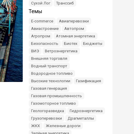
Сухой Лог
Транссиб
Темы
E-commerce
Авиаперевозки
Авиастроение
Автопром
Агропром
Атомная энергетика
Безопасность
Биотех
Бюджеты
ВИЭ
Ветроэнергетика
Внешняя торговля
Водный транспорт
Водородное топливо
Высокие технологии
Газификация
Газовая генерация
Газовая промышленность
Газомоторное топливо
Геологоразведка
Гидроэнергетика
Грузоперевозки
Драгметаллы
ЖКХ
Железные дороги
Зелёная энергетика