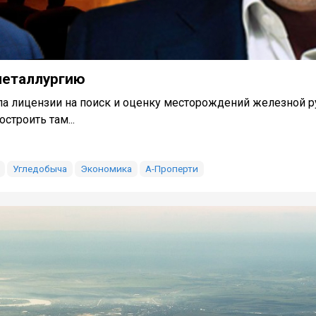
металлургию
ла лицензии на поиск и оценку месторождений железной 
строить там...
Угледобыча
Экономика
А-Проперти