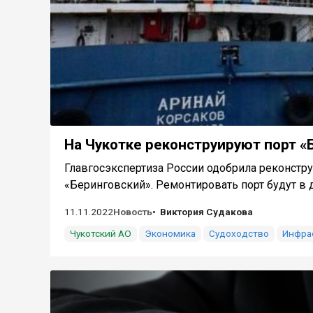
На Чукотке реконструируют порт «
Главгосэкспертиза России одобрила реконстр
«Беринговский». Ремонтировать порт будут в дв
11.11.2022
Новость
Виктория Судакова
Чукотский АО
Экономика
Судоходство
Инфра