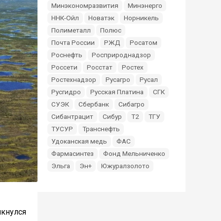
Минэкономразвития
Минэнерго
ННК-Ойл
Новатэк
Норникель
Полиметалл
Полюс
Почта России
РЖД
Росатом
Роснефть
Росприроднадзор
Россети
Росстат
Ростех
Ростехнадзор
Русагро
Русал
Русгидро
Русская Платина
СГК
СУЭК
Сбербанк
Сибагро
Сибантрацит
Сибур
Т2
ТГУ
ТУСУР
Транснефть
Удоканская медь
ФАС
Фармасинтез
Фонд Мельниченко
Эльга
Эн+
Южуралзолото
лкнулся