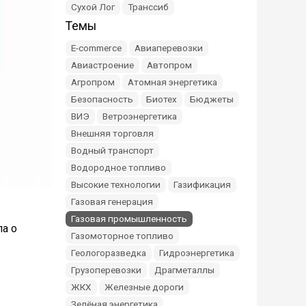
Сухой Лог
Транссиб
Темы
E-commerce
Авиаперевозки
Авиастроение
Автопром
Агропром
Атомная энергетика
Безопасность
Биотех
Бюджеты
ВИЭ
Ветроэнергетика
Внешняя торговля
Водный транспорт
Водородное топливо
Высокие технологии
Газификация
Газовая генерация
Газовая промышленность
а о
Газомоторное топливо
Геологоразведка
Гидроэнергетика
Грузоперевозки
Драгметаллы
ЖКХ
Железные дороги
Зелёная энергетика