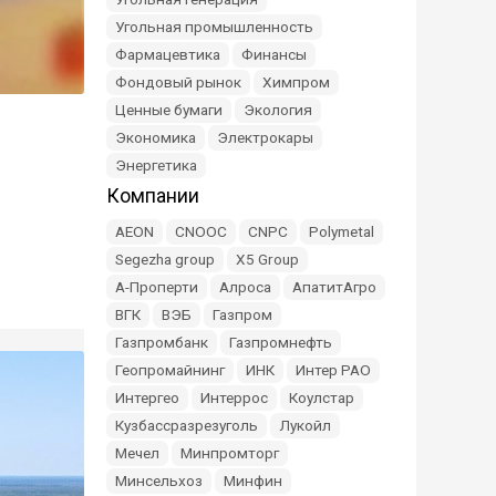
Угольная промышленность
Фармацевтика
Финансы
Фондовый рынок
Химпром
Ценные бумаги
Экология
Экономика
Электрокары
Энергетика
Компании
AEON
CNOOC
CNPC
Polymetal
Segezha group
X5 Group
А-Проперти
Алроса
АпатитАгро
ВГК
ВЭБ
Газпром
Газпромбанк
Газпромнефть
Геопромайнинг
ИНК
Интер РАО
Интергео
Интеррос
Коулстар
Кузбассразрезуголь
Лукойл
Мечел
Минпромторг
Минсельхоз
Минфин