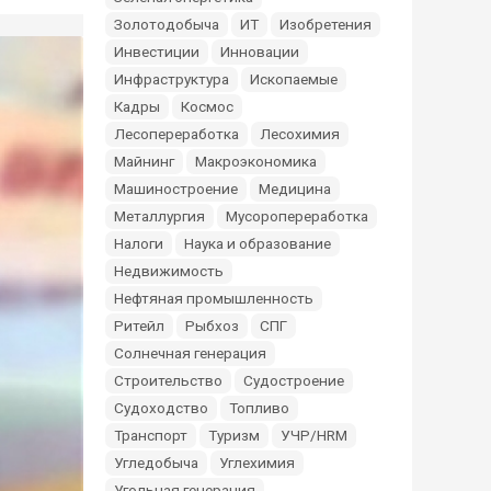
Золотодобыча
ИТ
Изобретения
Инвестиции
Инновации
Инфраструктура
Ископаемые
Кадры
Космос
Лесопереработка
Лесохимия
Майнинг
Макроэкономика
Машиностроение
Медицина
Металлургия
Мусоропереработка
Налоги
Наука и образование
Недвижимость
Нефтяная промышленность
Ритейл
Рыбхоз
СПГ
Солнечная генерация
Строительство
Судостроение
Судоходство
Топливо
Транспорт
Туризм
УЧР/HRM
Угледобыча
Углехимия
Угольная генерация