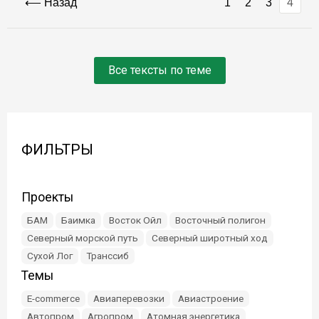
Назад
1
2
3
4
Все тексты по теме
ФИЛЬТРЫ
Проекты
БАМ
Баимка
Восток Ойл
Восточный полигон
Северный морской путь
Северный широтный ход
Сухой Лог
Транссиб
Темы
E-commerce
Авиаперевозки
Авиастроение
Автопром
Агропром
Атомная энергетика