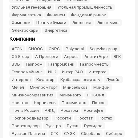
Угольная генерация
Угольная промышленность
Фармацевтика
Финансы
Фондовый рынок
Химпром
Ценные бумаги
Экология
Экономика
Электрокары
Энергетика
Компании
AEON
CNOOC
CNPC
Polymetal
Segezha group
X5 Group
А-Проперти
Алроса
АпатитАгро
ВГК
ВЭБ
Газпром
Газпромбанк
Газпромнефть
Геопромайнинг
ИНК
Интер РАО
Интергео
Интеррос
Коулстар
Кузбассразрезуголь
Лукойл
Мечел
Минпромторг
Минсельхоз
Минфин
Минэкономразвития
Минэнерго
ННК-Ойл
Новатэк
Норникель
Полиметалл
Полюс
Почта России
РЖД
Росатом
Роснефть
Росприроднадзор
Россети
Росстат
Ростех
Ростехнадзор
Русагро
Русал
Русгидро
Русская Платина
СГК
СУЭК
Сбербанк
Сибагро