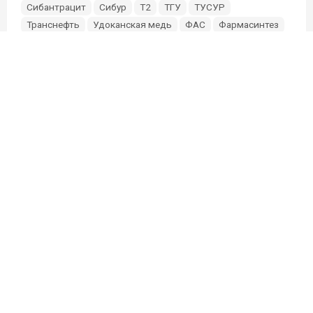
Сибантрацит
Сибур
Т2
ТГУ
ТУСУР
Транснефть
Удоканская медь
ФАС
Фармасинтез
Фонд Мельниченко
Эльга
Эн+
Южуралзолото
О проекте
Партнерам и инвесторам
Редакция
Связь с редакцией:
sibmixneo@gmail.com
Связь с маркетингом:
@Elize91
sibmixmarket@gmail.com