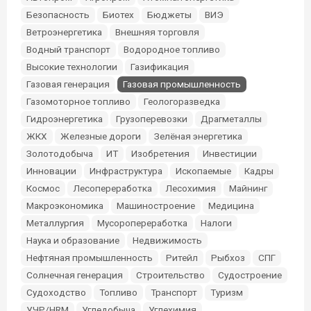
Безопасность
Биотех
Бюджеты
ВИЭ
Ветроэнергетика
Внешняя торговля
Водный транспорт
Водородное топливо
Высокие технологии
Газификация
Газовая генерация
Газовая промышленность
Газомоторное топливо
Геологоразведка
Гидроэнергетика
Грузоперевозки
Драгметаллы
ЖКХ
Железные дороги
Зелёная энергетика
Золотодобыча
ИТ
Изобретения
Инвестиции
Инновации
Инфраструктура
Ископаемые
Кадры
Космос
Лесопереработка
Лесохимия
Майнинг
Макроэкономика
Машиностроение
Медицина
Металлургия
Мусоропереработка
Налоги
Наука и образование
Недвижимость
Нефтяная промышленность
Ритейл
Рыбхоз
СПГ
Солнечная генерация
Строительство
Судостроение
Судоходство
Топливо
Транспорт
Туризм
УЧР/HRM
Угледобыча
Углехимия