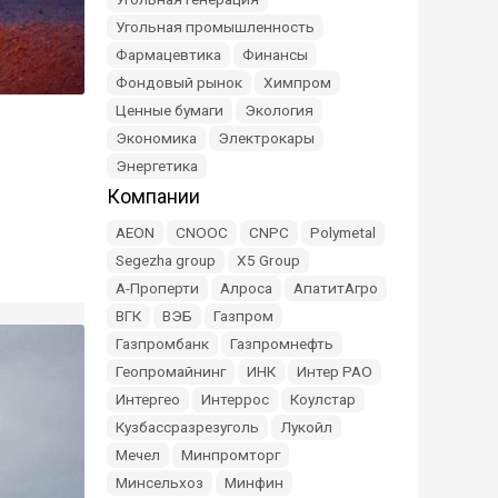
Угольная промышленность
Фармацевтика
Финансы
Фондовый рынок
Химпром
Ценные бумаги
Экология
Экономика
Электрокары
Энергетика
Компании
AEON
CNOOC
CNPC
Polymetal
Segezha group
X5 Group
А-Проперти
Алроса
АпатитАгро
ВГК
ВЭБ
Газпром
Газпромбанк
Газпромнефть
Геопромайнинг
ИНК
Интер РАО
Интергео
Интеррос
Коулстар
Кузбассразрезуголь
Лукойл
Мечел
Минпромторг
Минсельхоз
Минфин