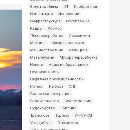
Золотодобыча
ИТ
Изобретения
Инвестиции
Инновации
Инфраструктура
Ископаемые
Кадры
Космос
Лесопереработка
Лесохимия
Майнинг
Макроэкономика
Машиностроение
Медицина
Металлургия
Мусоропереработка
Налоги
Наука и образование
Недвижимость
Нефтяная промышленность
Ритейл
Рыбхоз
СПГ
Солнечная генерация
Строительство
Судостроение
Судоходство
Топливо
Транспорт
Туризм
УЧР/HRM
Угледобыча
Углехимия
Угольная генерация