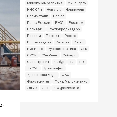
Минэкономразвития
Минэнерго
ННК-Ойл
Новатэк
Норникель
Полиметалл
Полюс
Почта России
РЖД
Росатом
Роснефть
Росприроднадзор
Россети
Росстат
Ростех
Ростехнадзор
Русагро
Русал
Русгидро
Русская Платина
СГК
СУЭК
Сбербанк
Сибагро
Сибантрацит
Сибур
Т2
ТГУ
ТУСУР
Транснефть
Удоканская медь
ФАС
Фармасинтез
Фонд Мельниченко
Эльга
Эн+
Южуралзолото
АО