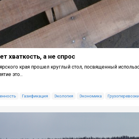
ет хваткость, а не спрос
оярского края прошел круглый стол, посвященный исполь
тие это...
енность
Газификация
Экология
Экономика
Грузоперевозк