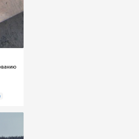
зованию
и