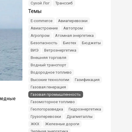
Сухой Лог
Транссиб
Темы
E-commerce
Авиаперевозки
Авиастроение
Автопром
Агропром
Атомная энергетика
Безопасность
Биотех
Бюджеты
ВИЭ
Ветроэнергетика
Внешняя торговля
Водный транспорт
Водородное топливо
Высокие технологии
Газификация
Газовая генерация
Газовая промышленность
 медные
Газомоторное топливо
Геологоразведка
Гидроэнергетика
Грузоперевозки
Драгметаллы
ЖКХ
Железные дороги
Зелёная энергетика