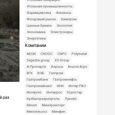
Угольная промышленность
Фармацевтика
Финансы
Фондовый рынок
Химпром
Ценные бумаги
Экология
Экономика
Электрокары
Энергетика
Компании
AEON
CNOOC
CNPC
Polymetal
Segezha group
X5 Group
А-Проперти
Алроса
АпатитАгро
ВГК
ВЭБ
Газпром
Газпромбанк
Газпромнефть
Геопромайнинг
ИНК
Интер РАО
Интергео
Интеррос
Коулстар
й раз
Кузбассразрезуголь
Лукойл
Мечел
Минпромторг
Минсельхоз
Минфин