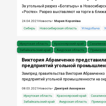
За угольный разрез «Богатырь» в Новосибирско
«Ростех». Разрез выставляют на торги в ближа
24.04.2021
Новость
Мария Королёва
Сибирь
Новосибирская область
Угледобыча
У
Иркутская область
Красноярский край
Сахалинск
Забайкальский край
Амурская область
Приморск
Виктория Абрамченко представила
предприятий угольной промышлен
Зампред правительства Виктория Абрамченко 
предприятий угольной промышленности на окр
08.03.2021
Новость
Дмитрий Аккерман
Иркутская область
Красноярский край
Сахалинс
Забайкальский край
Амурская область
Приморск