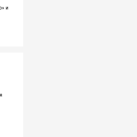
р» и
я