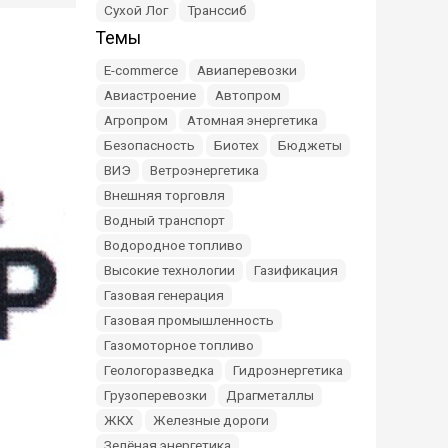
Сухой Лог
Транссиб
Темы
E-commerce
Авиаперевозки
Авиастроение
Автопром
Агропром
Атомная энергетика
Безопасность
Биотех
Бюджеты
ВИЭ
Ветроэнергетика
Внешняя торговля
Водный транспорт
Водородное топливо
Высокие технологии
Газификация
Газовая генерация
Газовая промышленность
Газомоторное топливо
Геологоразведка
Гидроэнергетика
Грузоперевозки
Драгметаллы
ЖКХ
Железные дороги
Зелёная энергетика