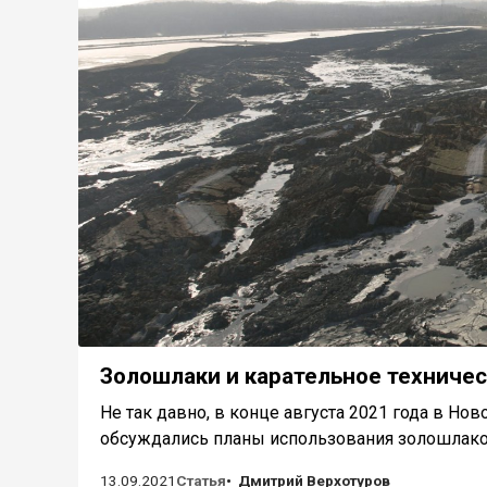
Золошлаки и карательное техниче
Не так давно, в конце августа 2021 года в Но
обсуждались планы использования золошлаковы
13.09.2021
Статья
Дмитрий Верхотуров