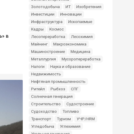
Золотодобыча
ИТ
Изобретения
Инвестиции
Инновации
Инфраструктура
Ископаемые
Кадры
Космос
ь» в
Лесопереработка
Лесохимия
Майнинг
Макроэкономика
Машиностроение
Медицина
Металлургия
Мусоропереработка
Налоги
Наука и образование
Недвижимость
Нефтяная промышленность
Ритейл
Рыбхоз
СПГ
Солнечная генерация
Строительство
Судостроение
Судоходство
Топливо
Транспорт
Туризм
УЧР/HRM
Угледобыча
Углехимия
Угольная генерация