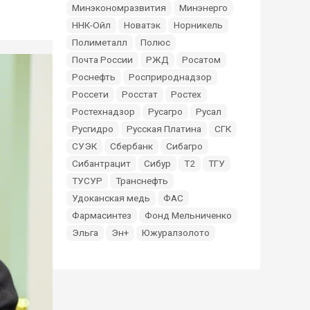
Минэкономразвития
Минэнерго
ННК-Ойл
Новатэк
Норникель
Полиметалл
Полюс
Почта России
РЖД
Росатом
Роснефть
Росприроднадзор
Россети
Росстат
Ростех
Ростехнадзор
Русагро
Русал
Русгидро
Русская Платина
СГК
СУЭК
Сбербанк
Сибагро
Сибантрацит
Сибур
Т2
ТГУ
ТУСУР
Транснефть
Удоканская медь
ФАС
Фармасинтез
Фонд Мельниченко
Эльга
Эн+
Южуралзолото