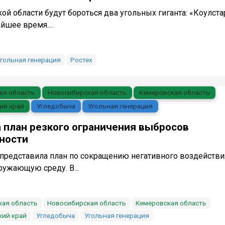
й области будут бороться два угольных гиганта: «Коулста
йшее время....
гольная генерация
Ростех
ая область
Новосибирская область
Кемеровская область
ий край
Угледобыча
Угольная генерация
 план резкого ограничения выбросов
ности
представила план по сокращению негативного воздействи
ужающую среду. В...
кая область
Новосибирская область
Кемеровская область
ий край
Угледобыча
Угольная генерация