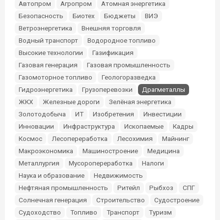
Автопром
Агропром
Атомная энергетика
Безопасность
Биотех
Бюджеты
ВИЭ
Ветроэнергетика
Внешняя торговля
Водный транспорт
Водородное топливо
Высокие технологии
Газификация
Газовая генерация
Газовая промышленность
Газомоторное топливо
Геологоразведка
Гидроэнергетика
Грузоперевозки
Драгметаллы
ЖКХ
Железные дороги
Зелёная энергетика
Золотодобыча
ИТ
Изобретения
Инвестиции
Инновации
Инфраструктура
Ископаемые
Кадры
Космос
Лесопереработка
Лесохимия
Майнинг
Макроэкономика
Машиностроение
Медицина
Металлургия
Мусоропереработка
Налоги
Наука и образование
Недвижимость
Нефтяная промышленность
Ритейл
Рыбхоз
СПГ
Солнечная генерация
Строительство
Судостроение
Судоходство
Топливо
Транспорт
Туризм