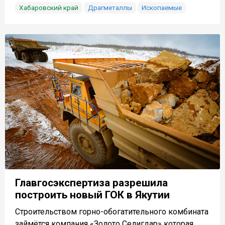
Хабаровский край
Драгметаллы
Ископаемые
Главгосэкспертиза разрешила
построить новый ГОК в Якутии
Строительством горно-обогатительного комбината
займётся компания «Золото Селигдар» которая