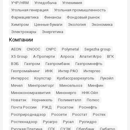
УЧР/HRM
Угледобыча
Углехимия
Угольная генерация
Угольная промышленность
Фармацевтика
Финансы
Фондовый рынок
Химпром
Ценные бумаги
Экология
Экономика
Электрокары
Энергетика
Компании
AEON
CNOOC
CNPC
Polymetal
Segezha group
X5 Group
А-Проперти
Алроса
АпатитАгро
ВГК
ВЭБ
Газпром
Газпромбанк
Газпромнефть
Геопромайнинг
ИНК
Интер РАО
Интергео
Интеррос
Коулстар
Кузбассразрезуголь
Лукойл
Мечел
Минпромторг
Минсельхоз
Минфин
Минэкономразвития
Минэнерго
ННК-Ойл
Новатэк
Норникель
Полиметалл
Полюс
Почта России
РЖД
Росатом
Роснефть
Росприроднадзор
Россети
Росстат
Ростех
Ростехнадзор
Русагро
Русал
Русгидро
Русская Платина
СГК
СУЭК
Сбербанк
Сибагро