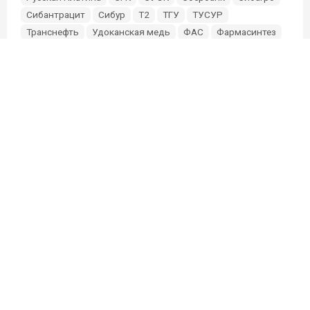
Сибантрацит
Сибур
Т2
ТГУ
ТУСУР
Транснефть
Удоканская медь
ФАС
Фармасинтез
Фонд Мельниченко
Эльга
Эн+
Южуралзолото
О проекте
Партнерам и инвесторам
Редакция
Связь с редакцией:
sibmixneo@gmail.com
Связь с маркетингом:
@Elize91
sibmixmarket@gmail.com