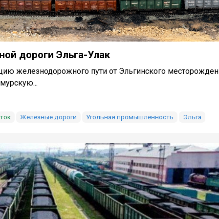
ой дороги Эльга-Улак
кцию железнодорожного пути от Эльгинского месторожден
мурскую...
ток
Железные дороги
Угольная промышленность
Эльга