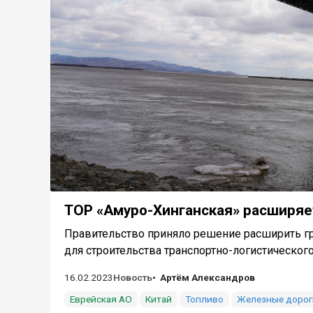
ТОР «Амуро-Хинганская» расширяе
Правительство приняло решение расширить г
для строительства транспортно-логистического 
16.02.2023
Новость
Артём Александров
Еврейская АО
Китай
Топливо
Железные дорог