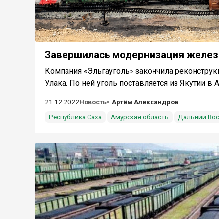
Завершилась модернизация железн
Компания «Эльгауголь» закончила реконстру
Улака. По ней уголь поставляется из Якутии в А
21.12.2022
Новость
Артём Александров
Республика Саха
Амурская область
Дальний Вос