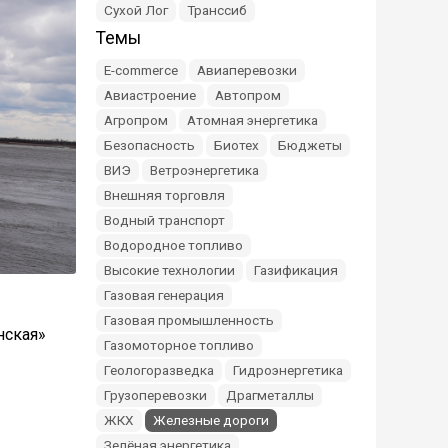
Сухой Лог
Транссиб
Темы
E-commerce
Авиаперевозки
Авиастроение
Автопром
Агропром
Атомная энергетика
Безопасность
Биотех
Бюджеты
ВИЭ
Ветроэнергетика
Внешняя торговля
Водный транспорт
Водородное топливо
Высокие технологии
Газификация
Газовая генерация
Газовая промышленность
нская»
Газомоторное топливо
Геологоразведка
Гидроэнергетика
Грузоперевозки
Драгметаллы
ЖКХ
Железные дороги
Зелёная энергетика