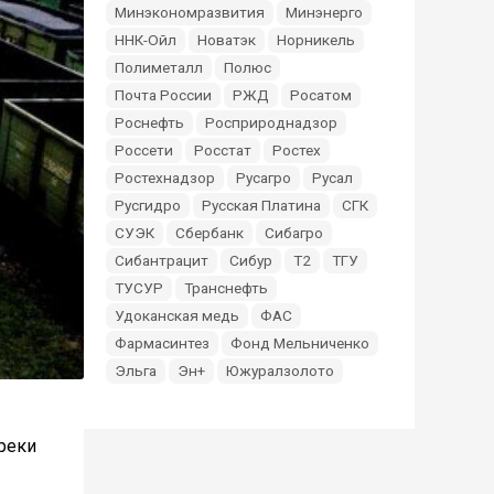
Минэкономразвития
Минэнерго
ННК-Ойл
Новатэк
Норникель
Полиметалл
Полюс
Почта России
РЖД
Росатом
Роснефть
Росприроднадзор
Россети
Росстат
Ростех
Ростехнадзор
Русагро
Русал
Русгидро
Русская Платина
СГК
СУЭК
Сбербанк
Сибагро
Сибантрацит
Сибур
Т2
ТГУ
ТУСУР
Транснефть
Удоканская медь
ФАС
Фармасинтез
Фонд Мельниченко
Эльга
Эн+
Южуралзолото
реки