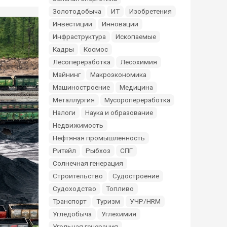
Золотодобыча
ИТ
Изобретения
Инвестиции
Инновации
Инфраструктура
Ископаемые
Кадры
Космос
Лесопереработка
Лесохимия
Майнинг
Макроэкономика
Машиностроение
Медицина
Металлургия
Мусоропереработка
Налоги
Наука и образование
Недвижимость
Нефтяная промышленность
Ритейл
Рыбхоз
СПГ
Солнечная генерация
Строительство
Судостроение
Судоходство
Топливо
Транспорт
Туризм
УЧР/HRM
Угледобыча
Углехимия
Угольная генерация