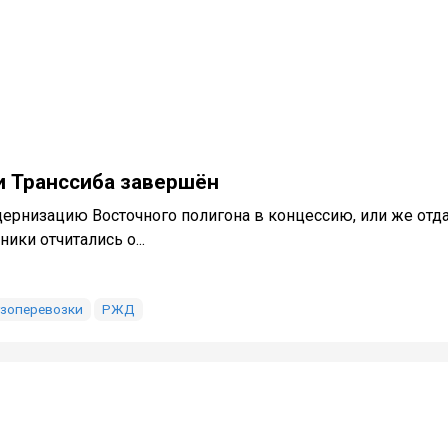
и Транссиба завершён
одернизацию Восточного полигона в концессию, или же отд
ки отчитались о...
узоперевозки
РЖД