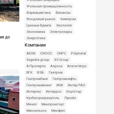
Угольная промышленность
Фармацевтика
Финансы
Фондовый рынок
Химпром
Ценные бумаги
Экология
Экономика
Электрокары
ия до
Энергетика
Компании
AEON
CNOOC
CNPC
Polymetal
Segezha group
X5 Group
А-Проперти
Алроса
АпатитАгро
ВГК
ВЭБ
Газпром
Газпромбанк
Газпромнефть
Геопромайнинг
ИНК
Интер РАО
Интергео
Интеррос
Коулстар
Кузбассразрезуголь
Лукойл
Мечел
Минпромторг
Минсельхоз
Минфин