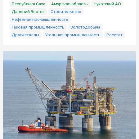
Республика Саха
Амурская область
Чукотский АО
Дальний Восток
Строительство
Нефтяная промышленность
Газовая промышленность
Золотодобыча
Драгметаллы
Угольная промышленность
Росстат