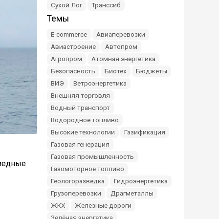
Сухой Лог
Транссиб
Темы
E-commerce
Авиаперевозки
Авиастроение
Автопром
Агропром
Атомная энергетика
Безопасность
Биотех
Бюджеты
ВИЭ
Ветроэнергетика
Внешняя торговля
Водный транспорт
Водородное топливо
Высокие технологии
Газификация
Газовая генерация
Газовая промышленность
 медные
Газомоторное топливо
Геологоразведка
Гидроэнергетика
Грузоперевозки
Драгметаллы
ЖКХ
Железные дороги
Зелёная энергетика