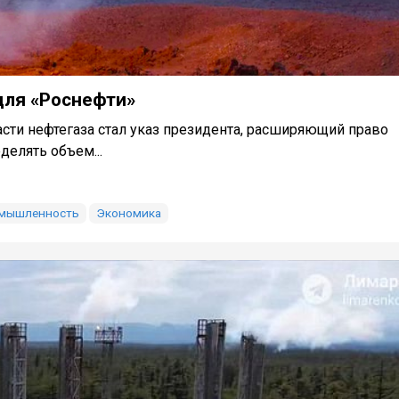
для «Роснефти»
ти нефтегаза стал указ президента, расширяющий право
делять объем...
омышленность
Экономика