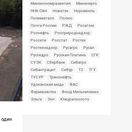
Минэкономразвития
Минэнерго
ННК-Ойл
Новатэк
Норникель
Полиметалл
Полюс
Почта России
РЖД
Росатом
Роснефть
Росприроднадзор
Россети
Росстат
Ростех
Ростехнадзор
Русагро
Русал
Русгидро
Русская Платина
СГК
СУЭК
Сбербанк
Сибагро
Сибантрацит
Сибур
Т2
ТГУ
ТУСУР
Транснефть
Удоканская медь
ФАС
Фармасинтез
Фонд Мельниченко
Эльга
Эн+
Южуралзолото
 один