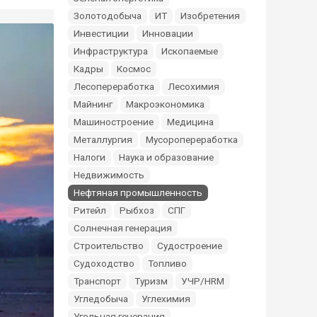
Золотодобыча
ИТ
Изобретения
Инвестиции
Инновации
Инфраструктура
Ископаемые
Кадры
Космос
Лесопереработка
Лесохимия
Майнинг
Макроэкономика
Машиностроение
Медицина
Металлургия
Мусоропереработка
Налоги
Наука и образование
Недвижимость
Нефтяная промышленность
Ритейл
Рыбхоз
СПГ
Солнечная генерация
Строительство
Судостроение
Судоходство
Топливо
Транспорт
Туризм
УЧР/HRM
Угледобыча
Углехимия
Угольная генерация