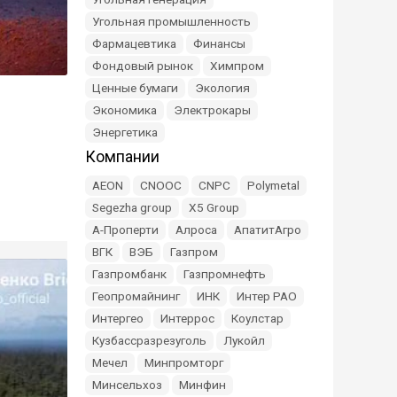
Угольная промышленность
Фармацевтика
Финансы
Фондовый рынок
Химпром
Ценные бумаги
Экология
Экономика
Электрокары
Энергетика
Компании
AEON
CNOOC
CNPC
Polymetal
Segezha group
X5 Group
А-Проперти
Алроса
АпатитАгро
ВГК
ВЭБ
Газпром
Газпромбанк
Газпромнефть
Геопромайнинг
ИНК
Интер РАО
Интергео
Интеррос
Коулстар
Кузбассразрезуголь
Лукойл
Мечел
Минпромторг
Минсельхоз
Минфин