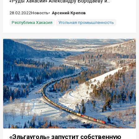
«Руды Хакасии» Александру Бородаеву и...
28.02.2022
Новость
Арсений Крепов
Республика Хакасия
Угольная промышленность
«Эльгауголь» запустит собственную