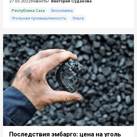
27.05.2022
Новость
Виктория Судакова
Республика Саха
Экономика
Угольная промышленность
Эльга
Последствия эмбарго: цена на уголь