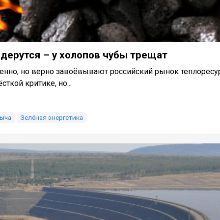
 дерутся – у холопов чубы трещат
но, но верно завоёвывают российский рынок теплоресу
ткой критике, но...
ыча
Зелёная энергетика