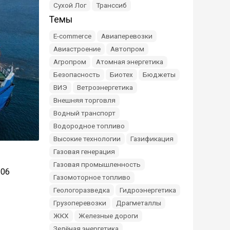
Сухой Лог
Транссиб
Темы
E-commerce
Авиаперевозки
Авиастроение
Автопром
Агропром
Атомная энергетика
Безопасность
Биотех
Бюджеты
ВИЭ
Ветроэнергетика
Внешняя торговля
Водный транспорт
Водородное топливо
Высокие технологии
Газификация
Газовая генерация
Газовая промышленность
106
Газомоторное топливо
Геологоразведка
Гидроэнергетика
Грузоперевозки
Драгметаллы
ЖКХ
Железные дороги
Зелёная энергетика