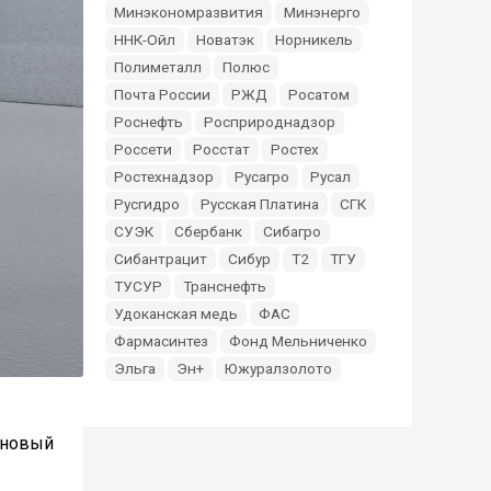
Минэкономразвития
Минэнерго
ННК-Ойл
Новатэк
Норникель
Полиметалл
Полюс
Почта России
РЖД
Росатом
Роснефть
Росприроднадзор
Россети
Росстат
Ростех
Ростехнадзор
Русагро
Русал
Русгидро
Русская Платина
СГК
СУЭК
Сбербанк
Сибагро
Сибантрацит
Сибур
Т2
ТГУ
ТУСУР
Транснефть
Удоканская медь
ФАС
Фармасинтез
Фонд Мельниченко
Эльга
Эн+
Южуралзолото
т новый