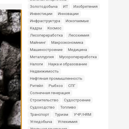
Золотодобыча
ИТ
Изобретения
Инвестиции
Инновации
Инфраструктура
Ископаемые
Кадры
Космос
Лесопереработка
Лесохимия
Майнинг
Макроэкономика
Машиностроение
Медицина
Металлургия
Мусоропереработка
Налоги
Наука и образование
Недвижимость
Нефтяная промышленность
Ритейл
Рыбхоз
СПГ
Солнечная генерация
Строительство
Судостроение
Судоходство
Топливо
Транспорт
Туризм
УЧР/HRM
Угледобыча
Углехимия
Угольная генерация