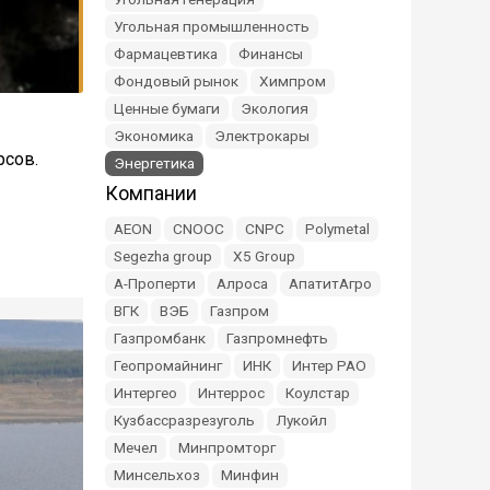
Угольная промышленность
Фармацевтика
Финансы
Фондовый рынок
Химпром
Ценные бумаги
Экология
Экономика
Электрокары
рсов.
Энергетика
Компании
AEON
CNOOC
CNPC
Polymetal
Segezha group
X5 Group
А-Проперти
Алроса
АпатитАгро
ВГК
ВЭБ
Газпром
Газпромбанк
Газпромнефть
Геопромайнинг
ИНК
Интер РАО
Интергео
Интеррос
Коулстар
Кузбассразрезуголь
Лукойл
Мечел
Минпромторг
Минсельхоз
Минфин