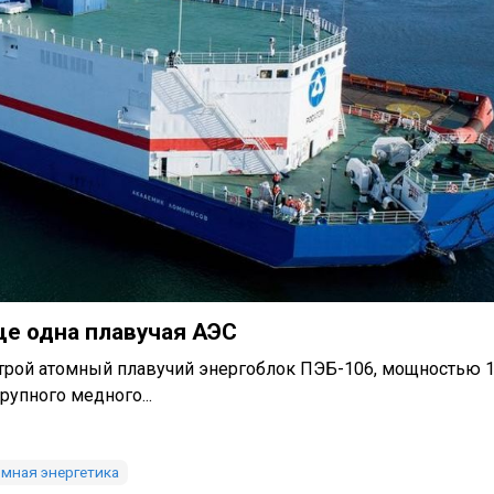
ще одна плавучая АЭС
 строй атомный плавучий энергоблок ПЭБ-106, мощностью 
упного медного...
мная энергетика