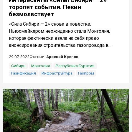
Интересанты «Силы Сибири — 2»
торопят события. Пекин
безмолвствует
«Сила Сибири — 2» снова в повестке.
Ньюсмейкером неожиданно стала Монголия,
которая фактически взяла на себя право
анонсирования строительства газопровода в...
29.07.2022
Статья
Арсений Крепов
Сибирь
Монголия
Республика Бурятия
Газификация
Инфраструктура
Газпром