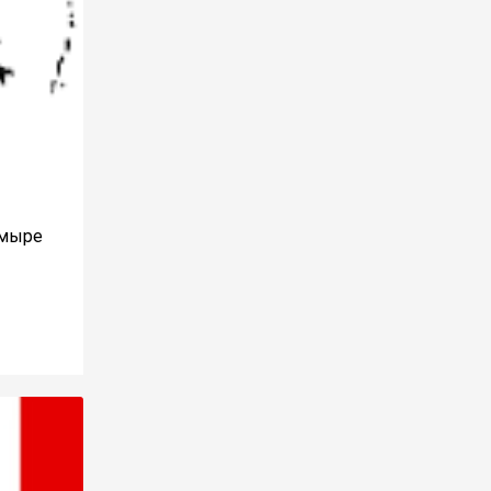
ймыре