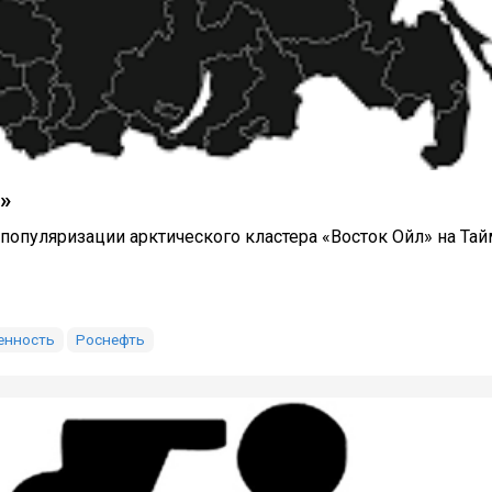
»
 популяризации арктического кластера «Восток Ойл» на Та
енность
Роснефть