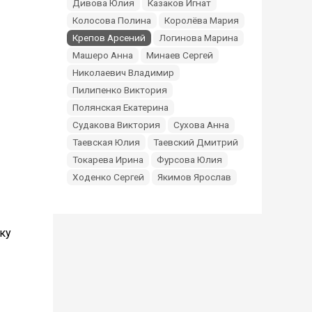
Дивова Юлия
Казаков Игнат
Колосова Полина
Королёва Мария
Крепов Арсений
Логинова Марина
Машеро Анна
Минаев Сергей
Николаевич Владимир
Пилипенко Виктория
Полянская Екатерина
Судакова Виктория
Сухова Анна
Таевская Юлия
Таевский Дмитрий
Токарева Ирина
Фурсова Юлия
Ходенко Сергей
Якимов Ярослав
ку