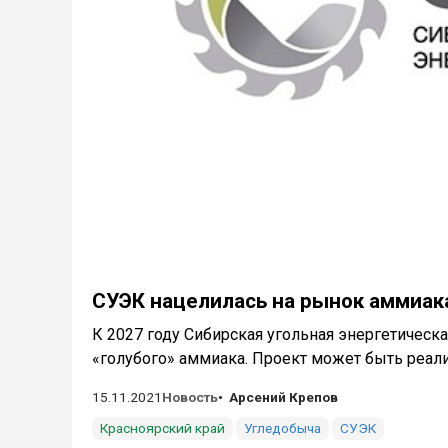
СУЭК нацелилась на рынок аммиак
К 2027 году Сибирская угольная энергетическ
«голубого» аммиака. Проект может быть реализ
15.11.2021
Новость
Арсений Крепов
Красноярский край
Угледобыча
СУЭК