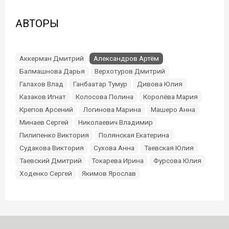
АВТОРЫ
Аккерман Дмитрий
Александров Артём
Балмашнова Дарья
Верхотуров Дмитрий
Галахов Влад
Ганбаатар Тумур
Дивова Юлия
Казаков Игнат
Колосова Полина
Королёва Мария
Крепов Арсений
Логинова Марина
Машеро Анна
Минаев Сергей
Николаевич Владимир
Пилипенко Виктория
Полянская Екатерина
Судакова Виктория
Сухова Анна
Таевская Юлия
Таевский Дмитрий
Токарева Ирина
Фурсова Юлия
Ходенко Сергей
Якимов Ярослав