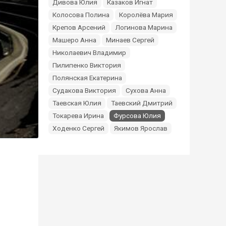
Дивова Юлия
Казаков Игнат
Колосова Полина
Королёва Мария
Крепов Арсений
Логинова Марина
Машеро Анна
Минаев Сергей
Николаевич Владимир
Пилипенко Виктория
Полянская Екатерина
Судакова Виктория
Сухова Анна
Таевская Юлия
Таевский Дмитрий
Токарева Ирина
Фурсова Юлия
Ходенко Сергей
Якимов Ярослав