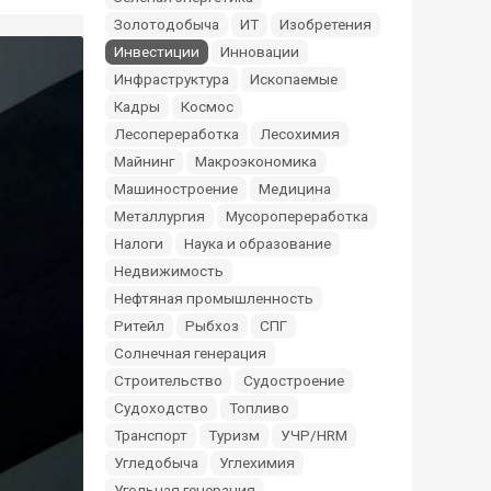
Золотодобыча
ИТ
Изобретения
Инвестиции
Инновации
Инфраструктура
Ископаемые
Кадры
Космос
Лесопереработка
Лесохимия
Майнинг
Макроэкономика
Машиностроение
Медицина
Металлургия
Мусоропереработка
Налоги
Наука и образование
Недвижимость
Нефтяная промышленность
Ритейл
Рыбхоз
СПГ
Солнечная генерация
Строительство
Судостроение
Судоходство
Топливо
Транспорт
Туризм
УЧР/HRM
Угледобыча
Углехимия
Угольная генерация