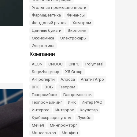
Угольная промышленность
Фармацевтика
Финансы
Фондовый рынок
Химпром
Ценные бумаги
Экология
Экономика
Электрокары
Энергетика
Компании
AEON
CNOOC
CNPC
Polymetal
Segezha group
X5 Group
А-Проперти
Алроса
АпатитАгро
ВГК
ВЭБ
Газпром
Газпромбанк
Газпромнефть
Геопромайнинг
ИНК
Интер РАО
Интергео
Интеррос
Коулстар
Кузбассразрезуголь
Лукойл
Мечел
Минпромторг
Минсельхоз
Минфин