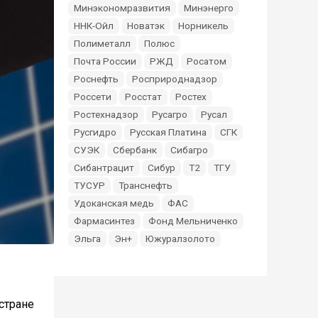
Минэкономразвития
Минэнерго
ННК-Ойл
Новатэк
Норникель
Полиметалл
Полюс
Почта России
РЖД
Росатом
Роснефть
Росприроднадзор
Россети
Росстат
Ростех
Ростехнадзор
Русагро
Русал
Русгидро
Русская Платина
СГК
СУЭК
Сбербанк
Сибагро
Сибантрацит
Сибур
Т2
ТГУ
ТУСУР
Транснефть
Удоканская медь
ФАС
Фармасинтез
Фонд Мельниченко
Эльга
Эн+
Южуралзолото
стране