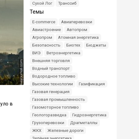
Сухой Лог
Транссиб
Темы
E-commerce
Авиаперевозки
Авиастроение
Автопром
Агропром
Атомная энергетика
Безопасность
Биотех
Бюджеты
ВИЭ
Ветроэнергетика
Внешняя торговля
Водный транспорт
Водородное топливо
Высокие технологии
Газификация
Газовая генерация
Газовая промышленность
уло в
Газомоторное топливо
Геологоразведка
Гидроэнергетика
Грузоперевозки
Драгметаллы
ЖКХ
Железные дороги
Зелёная энергетика