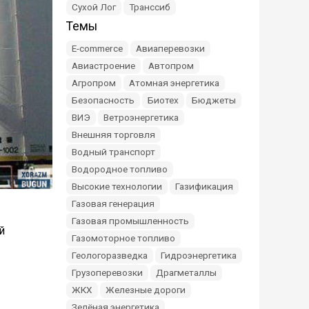
Сухой Лог
Транссиб
Темы
E-commerce
Авиаперевозки
Авиастроение
Автопром
Агропром
Атомная энергетика
Безопасность
Биотех
Бюджеты
ВИЭ
Ветроэнергетика
Внешняя торговля
Водный транспорт
Водородное топливо
Высокие технологии
Газификация
Газовая генерация
Газовая промышленность
й
Газомоторное топливо
Геологоразведка
Гидроэнергетика
Грузоперевозки
Драгметаллы
ЖКХ
Железные дороги
Зелёная энергетика