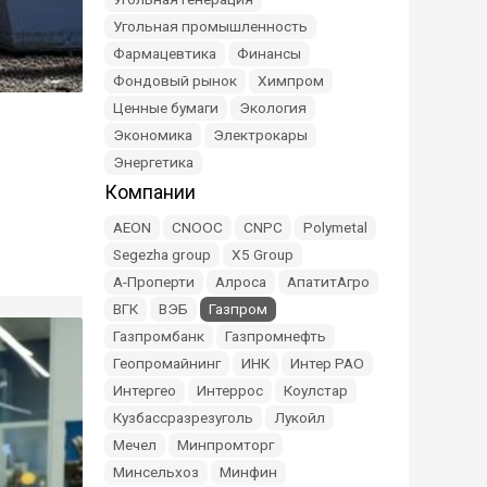
Угольная промышленность
Фармацевтика
Финансы
Фондовый рынок
Химпром
Ценные бумаги
Экология
Экономика
Электрокары
Энергетика
Компании
AEON
CNOOC
CNPC
Polymetal
Segezha group
X5 Group
А-Проперти
Алроса
АпатитАгро
ВГК
ВЭБ
Газпром
Газпромбанк
Газпромнефть
Геопромайнинг
ИНК
Интер РАО
Интергео
Интеррос
Коулстар
Кузбассразрезуголь
Лукойл
Мечел
Минпромторг
Минсельхоз
Минфин