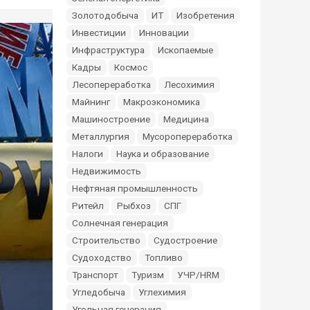
Золотодобыча
ИТ
Изобретения
Инвестиции
Инновации
Инфраструктура
Ископаемые
Кадры
Космос
Лесопереработка
Лесохимия
Майнинг
Макроэкономика
Машиностроение
Медицина
Металлургия
Мусоропереработка
Налоги
Наука и образование
Недвижимость
Нефтяная промышленность
Ритейл
Рыбхоз
СПГ
Солнечная генерация
Строительство
Судостроение
Судоходство
Топливо
Транспорт
Туризм
УЧР/HRM
Угледобыча
Углехимия
Угольная генерация