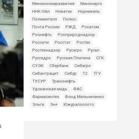
Минэкономразвития
Минэнерго
ННК-Ойл
Новатэк
Норникель
Полиметалл
Полюс
Почта России
РЖД
Росатом
Роснефть
Росприроднадзор
Россети
Росстат
Ростех
Ростехнадзор
Русагро
Русал
Русгидро
Русская Платина
СГК
СУЭК
Сбербанк
Сибагро
Сибантрацит
Сибур
Т2
ТГУ
ТУСУР
Транснефть
Удоканская медь
ФАС
Фармасинтез
Фонд Мельниченко
Эльга
Эн+
Южуралзолото
,