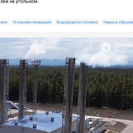
ей на угольном...
тика
Угольная генерация
Водородное топливо
Наука и образо