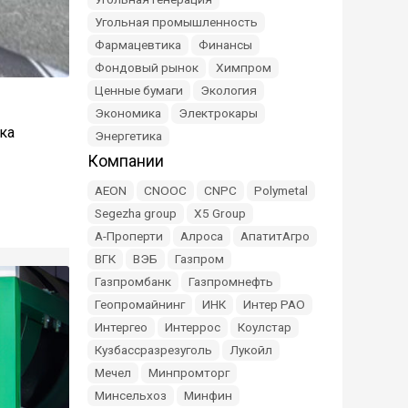
Угольная промышленность
Фармацевтика
Финансы
Фондовый рынок
Химпром
Ценные бумаги
Экология
Экономика
Электрокары
ка
Энергетика
Компании
AEON
CNOOC
CNPC
Polymetal
Segezha group
X5 Group
А-Проперти
Алроса
АпатитАгро
ВГК
ВЭБ
Газпром
Газпромбанк
Газпромнефть
Геопромайнинг
ИНК
Интер РАО
Интергео
Интеррос
Коулстар
Кузбассразрезуголь
Лукойл
Мечел
Минпромторг
Минсельхоз
Минфин