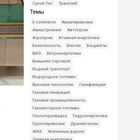
Сухой Лог
Транссиб
Темы
E-commerce
Авиаперевозки
Авиастроение
Автопром
Агропром
Атомная энергетика
Безопасность
Биотех
Бюджеты
ВИЭ
Ветроэнергетика
Внешняя торговля
Водный транспорт
Водородное топливо
Высокие технологии
Газификация
Газовая генерация
Газовая промышленность
ы
Газомоторное топливо
Геологоразведка
Гидроэнергетика
Грузоперевозки
Драгметаллы
ЖКХ
Железные дороги
Зелёная энергетика