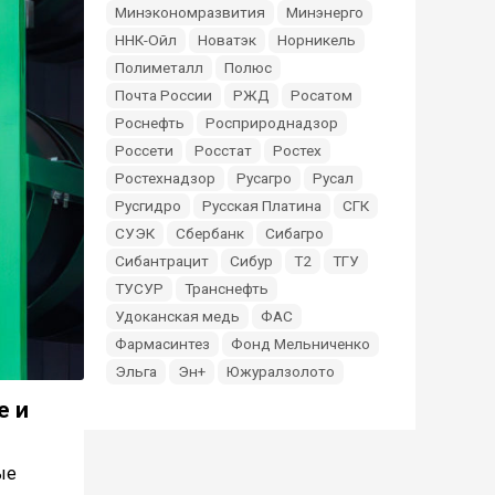
Минэкономразвития
Минэнерго
ННК-Ойл
Новатэк
Норникель
Полиметалл
Полюс
Почта России
РЖД
Росатом
Роснефть
Росприроднадзор
Россети
Росстат
Ростех
Ростехнадзор
Русагро
Русал
Русгидро
Русская Платина
СГК
СУЭК
Сбербанк
Сибагро
Сибантрацит
Сибур
Т2
ТГУ
ТУСУР
Транснефть
Удоканская медь
ФАС
Фармасинтез
Фонд Мельниченко
Эльга
Эн+
Южуралзолото
е и
ые