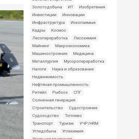
Золотодобыча
ИТ
Изобретения
Инвестиции
Инновации
Инфраструктура
Ископаемые
Кадры
Космос
Лесопереработка
Лесохимия
Майнинг
Макроэкономика
Машиностроение
Медицина
Металлургия
Мусоропереработка
Налоги
Наука и образование
Недвижимость
Нефтяная промышленность
Ритейл
Рыбхоз
СПГ
Солнечная генерация
Строительство
Судостроение
Судоходство
Топливо
Транспорт
Туризм
УЧР/HRM
Угледобыча
Углехимия
Угольная генерация