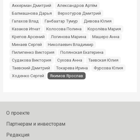
Аккерман Дмитрий
Александров Артём
Балмашнова Дарья
Верхотуров Дмитрий
Галахов Влад
Ганбаатар Тумур
Дивова Юлия
Казаков Игнат
Колосова Полина
Королёва Мария
Крепов Арсений
Логинова Марина
Машеро Анна
Минаев Сергей
Николаевич Владимир
Пилипенко Виктория
Полянская Екатерина
Судакова Виктория
Сухова Анна
Таевская Юлия
Таевский Дмитрий
Токарева Ирина
Фурсова Юлия
Ходенко Сергей
Якимов Ярослав
О проекте
Партнерам и инвесторам
Редакция