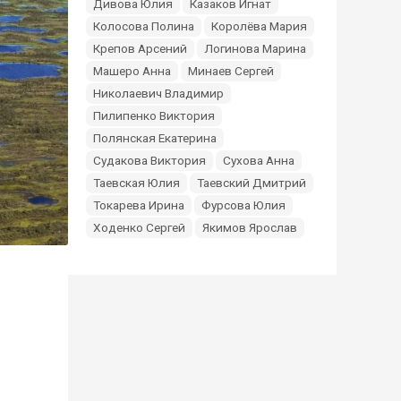
Дивова Юлия
Казаков Игнат
Колосова Полина
Королёва Мария
Крепов Арсений
Логинова Марина
Машеро Анна
Минаев Сергей
Николаевич Владимир
Пилипенко Виктория
Полянская Екатерина
Судакова Виктория
Сухова Анна
Таевская Юлия
Таевский Дмитрий
Токарева Ирина
Фурсова Юлия
Ходенко Сергей
Якимов Ярослав